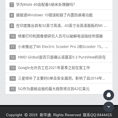
华为Mate 40会配备5纳米处理器吗？
7
据报道Windows 10错误削弱了内置防病毒功能
8
在印度推出具有32英寸高清，43英寸全高清面板的Mi TV 4A Horizo​​n Edition
9
喷墨打印机图像使研究人员可以破解电话指纹传感器
10
小米推出了Mi Electric Sc​​ooter Pro 2和Scooter 1S，起价399欧元
11
HMD Global是否只是确认诺基亚9.3 PureView的存在
12
Google允许员工在2021年夏季之前在家工作
13
三星修补了主要的0单击安全漏洞，影响了自2014年以来销售的所有手机
14
5G作为基础设施的最大趋势将达到42亿美元
15
新华通.
Copyright
2019
Rights Reserved. 联系QQ:8444415