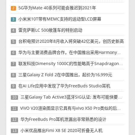
5G华为Mate 40系列可能会推迟到2021年
2
小米米10T带有MEMC支持的运动型LCD屏幕
3
雷克萨斯LC 500敞篷车的特别启动
4
台积电预计2020年8月收入将突破42亿美元，创历史新高
5
华为与主要消费品牌合作，在中国推出采用HarmonyOS 2.0的智能家居产品
6
联发科技Dimensity 1000C的性能略高于Snapdragon 765G
7
三星Galaxy Z Fold 2在中国推出，起价为16,999元
8
在AI Life应用中发现了华为FreeBuds Studio耳机
9
三星Galaxy Tab Active3蓝牙SIG认证; 发布可能快要结束了
10
ViVO V20渲染图显示它具有与vivo X50 Pro类似的后部设计
11
华为FreeBuds Pro耳机泄漏出非常熟悉的设计
12
小米优品推出Fimi X8 SE 2020可折叠无人机
13