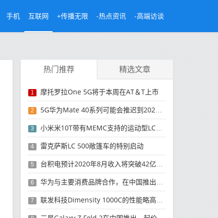
手机
互联网
+传播无限
-热点资讯
-高端访谈
热门推荐
精选文章
摩托罗拉One 5G将于本周在AT＆T上市
1
5G华为Mate 40系列可能会推迟到2021年
2
小米米10T带有MEMC支持的运动型LCD屏幕
3
雷克萨斯LC 500敞篷车的特别启动
4
台积电预计2020年8月收入将突破42亿美元，创历史新高
5
华为与主要消费品牌合作，在中国推出采用HarmonyOS 2.0的智能家居产品
6
联发科技Dimensity 1000C的性能略高于Snapdragon 765G
7
三星Galaxy Z Fold 2在中国推出，起价为16,999元