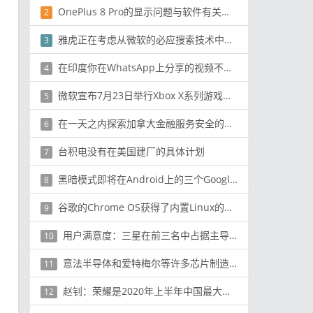
OnePlus 8 Pro的显示问题与软件有关，公司将通过OTA更新修复它们
2
雅虎正在考虑从微软的必应搜索技术中分离出来
3
在印度你在WhatsApp上分享的视频不能超过15秒
4
微软宣布7月23日举行Xbox X系列游戏展示活动
5
在一天之内探索加拿大金融服务安全的所有变化
6
台积电没有在美国建厂的具体计划
7
黑暗模式即将在Android上的三个Google应用中推出
8
谷歌的Chrome OS获得了内置Linux的新应用程序muscle
9
用户满意度：三星在前三名中占据主导地位，但苹果在总排名中名列第三
10
意法半导体和爱特梅尔等许多芯片制造商已经获得了Cortex-M7设计的许可
11
赵钊：荣耀是2020年上半年中国最大的在线品牌
12