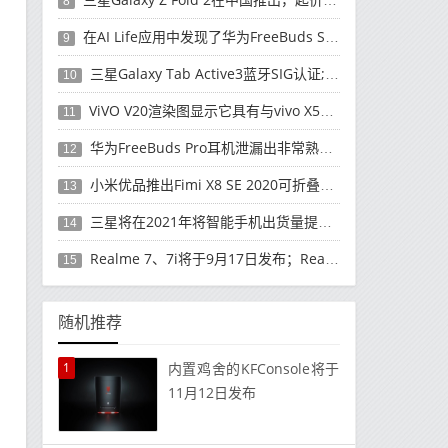
8
在AI Life应用中发现了华为FreeBuds Studio耳机
9
三星Galaxy Tab Active3蓝牙SIG认证; 发布可能快要结束了
10
ViVO V20渲染图显示它具有与vivo X50 Pro类似的后部设计
11
华为FreeBuds Pro耳机泄漏出非常熟悉的设计
12
小米优品推出Fimi X8 SE 2020可折叠无人机
13
三星将在2021年将智能手机出货量提高至3亿部
14
Realme 7、7i将于9月17日发布；Realme 7i的完整规格并导致泄漏
15
随机推荐
1
内置鸡舍的KFConsole将于
11月12日发布