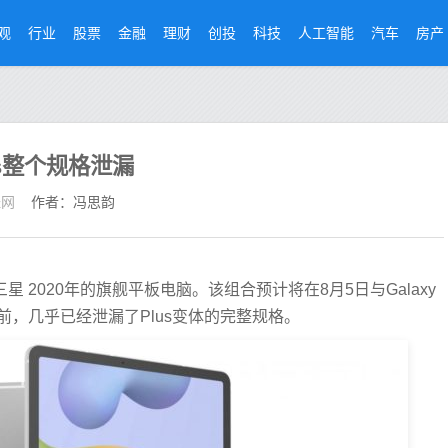
观
行业
股票
金融
理财
创投
科技
人工智能
汽车
房产
Plus整个规格泄漏
经网
作者：冯思韵
us将是三星 2020年的旗舰平板电脑。该组合预计将在8月5日与Galaxy
在此之前，几乎已经泄漏了Plus变体的完整规格。