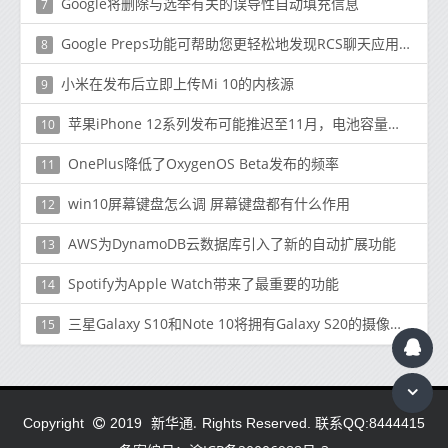
Google将删除与选举有关的误导性自动填充信息
7
Google Preps功能可帮助您更轻松地发现RCS聊天应用程序
8
小米在发布后立即上传Mi 10的内核源
9
苹果iPhone 12系列发布可能推迟至11月，电池容量泄漏
10
OnePlus降低了OxygenOS Beta发布的频率
11
win10屏幕键盘怎么调 屏幕键盘都有什么作用
12
AWS为DynamoDB云数据库引入了新的自动扩展功能
13
Spotify为Apple Watch带来了最重要的功能
14
三星Galaxy S10和Note 10将拥有Galaxy S20的摄像头功能
15
新华通.
Copyright
2019
Rights Reserved. 联系QQ:8444415