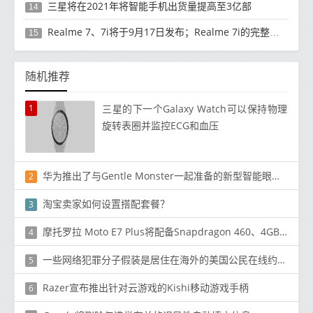
三星将在2021年将智能手机出货量提高至3亿部
14
Realme 7、7i将于9月17日发布；Realme 7i的完整规格并导致泄漏
15
随机推荐
1
三星的下一个Galaxy Watch可以保持物理
旋转表圈并监控ECG和血压
华为推出了与Gentle Monster一起准备的新型智能眼镜Eyewear II
2
淘宝卖家如何设置搭配套餐？
3
摩托罗拉 Moto E7 Plus将配备Snapdragon 460、4GB RAM和48MP双后置摄像头
4
一些网络犯罪分子假装是居住在海外的美国公民在线约会网站建立关
5
Razer宣布推出针对云游戏的Kishi移动游戏手柄
6