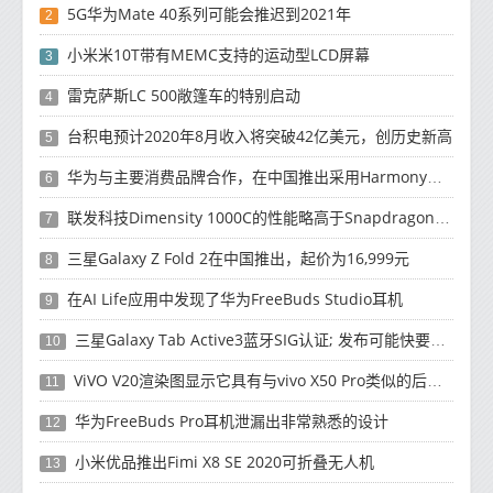
5G华为Mate 40系列可能会推迟到2021年
2
小米米10T带有MEMC支持的运动型LCD屏幕
3
雷克萨斯LC 500敞篷车的特别启动
4
台积电预计2020年8月收入将突破42亿美元，创历史新高
5
华为与主要消费品牌合作，在中国推出采用HarmonyOS 2.0的智能家居产品
6
联发科技Dimensity 1000C的性能略高于Snapdragon 765G
7
三星Galaxy Z Fold 2在中国推出，起价为16,999元
8
在AI Life应用中发现了华为FreeBuds Studio耳机
9
三星Galaxy Tab Active3蓝牙SIG认证; 发布可能快要结束了
10
ViVO V20渲染图显示它具有与vivo X50 Pro类似的后部设计
11
华为FreeBuds Pro耳机泄漏出非常熟悉的设计
12
小米优品推出Fimi X8 SE 2020可折叠无人机
13