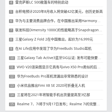
雷克萨斯LC 500敞篷车的特别启动
4
台积电预计2020年8月收入将突破42亿美元，创历史新高
5
华为与主要消费品牌合作，在中国推出采用HarmonyOS 2.0的智能家居产品
6
联发科技Dimensity 1000C的性能略高于Snapdragon 765G
7
三星Galaxy Z Fold 2在中国推出，起价为16,999元
8
在AI Life应用中发现了华为FreeBuds Studio耳机
9
三星Galaxy Tab Active3蓝牙SIG认证; 发布可能快要结束了
10
ViVO V20渲染图显示它具有与vivo X50 Pro类似的后部设计
11
华为FreeBuds Pro耳机泄漏出非常熟悉的设计
12
小米优品推出Fimi X8 SE 2020可折叠无人机
13
三星将在2021年将智能手机出货量提高至3亿部
14
Realme 7、7i将于9月17日发布；Realme 7i的完整规格并导致泄漏
15