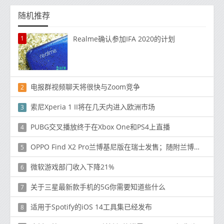
随机推荐
1
Realme确认参加IFA 2020的计划
电报群视频聊天将很快与Zoom竞争
2
索尼Xperia 1 II将在几天内进入欧洲市场
3
PUBG交叉播放终于在Xbox One和PS4上直播
4
OPPO Find X2 Pro兰博基尼版在瑞士发售；随附兰博基尼品牌配件
5
微软游戏部门收入下降21%
6
关于三星最新款手机的5G你需要知道些什么
7
适用于Spotify的iOS 14工具集已经发布
8