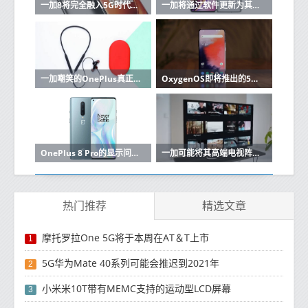
一加8将完全融入5G时代首席执行官说
一加将通过软件更新为其品牌手机提供常亮显示功能
一加嘲笑的OnePlus真正的无线耳塞即将推出
OxygenOS即将推出的5个新功能
OnePlus 8 Pro的显示问题与软件有关，公司将通过OTA更新修复它们
一加可能将其高端电视阵容带入中国
热门推荐
精选文章
摩托罗拉One 5G将于本周在AT＆T上市
1
5G华为Mate 40系列可能会推迟到2021年
2
小米米10T带有MEMC支持的运动型LCD屏幕
3