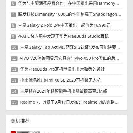
华为与主要消费品牌合作，在中国推出采用HarmonyOS 2.0的智能家居产品
6
联发科技Dimensity 1000C的性能略高于Snapdragon 765G
7
三星Galaxy Z Fold 2在中国推出，起价为16,999元
8
在AI Life应用中发现了华为FreeBuds Studio耳机
9
三星Galaxy Tab Active3蓝牙SIG认证; 发布可能快要结束了
10
ViVO V20渲染图显示它具有与vivo X50 Pro类似的后部设计
11
华为FreeBuds Pro耳机泄漏出非常熟悉的设计
12
小米优品推出Fimi X8 SE 2020可折叠无人机
13
三星将在2021年将智能手机出货量提高至3亿部
14
Realme 7、7i将于9月17日发布；Realme 7i的完整规格并导致泄漏
15
随机推荐