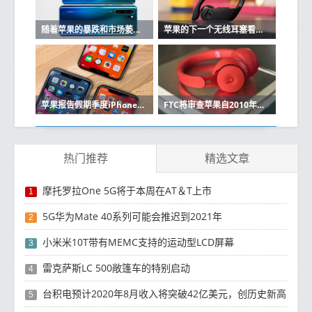
随着苹果的暴跌和市场萎缩，华为在中国保持强大
苹果的下一个无线耳塞看起来很像Beats Powerbeats Pro
苹果报告假期季度iPhone销售强劲
FTC将审查苹果自2010年以来的收购
热门推荐
精选文章
摩托罗拉One 5G将于本周在AT＆T上市
1
5G华为Mate 40系列可能会推迟到2021年
2
小米米10T带有MEMC支持的运动型LCD屏幕
3
雷克萨斯LC 500敞篷车的特别启动
4
台积电预计2020年8月收入将突破42亿美元，创历史新高
5