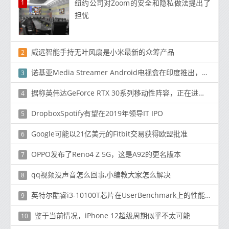
1
纽约公司对Zoom的安全和隐私做法提出了
担忧
威远智能手持无叶风扇是小米最新的众筹产品
2
诺基亚Media Streamer Android电视盒在印度推出，价格为₹3,499（〜$ 46）
3
据称英伟达GeForce RTX 30系列移动性阵容，正在进行中
4
DropboxSpotify有望在2019年领导IT IPO
5
Google可能以21亿美元的Fitbit交易获得欧盟批准
6
OPPO发布了Reno4 Z 5G，这是A92的更名版本
7
qq视频没声音怎么回事,小编教大家怎么解决
8
英特尔酷睿i3-10100T芯片在UserBenchmark上的性能为Comet Lake预算选择带来希望
9
鉴于当前情况，iPhone 12超级周期似乎不太可能
10