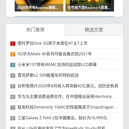
2020年所有Realme旗舰都将具有高刷新率显示屏
在性能方面Realme 6是真正的Pro 这就是原因
热门推荐
精选文章
摩托罗拉One 5G将于本周在AT＆T上市
1
5G华为Mate 40系列可能会推迟到2021年
2
小米米10T带有MEMC支持的运动型LCD屏幕
3
雷克萨斯LC 500敞篷车的特别启动
4
台积电预计2020年8月收入将突破42亿美元，创历史新高
5
华为与主要消费品牌合作，在中国推出采用HarmonyOS 2.0的智能家居产品
6
联发科技Dimensity 1000C的性能略高于Snapdragon 765G
7
三星Galaxy Z Fold 2在中国推出，起价为16,999元
8
在AI Life应用中发现了华为FreeBuds Studio耳机
9