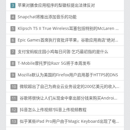
苹果对膳食应用程序的梨徽标提出法律反对
3
Snapchat将推出添加音乐的功能
4
Klipsch T5 II True Wireless耳塞包括特别的McLaren Edition
5
Epic Games首席执行官批评苹果，谷歌应用商店“绝对垄断”
6
支付宝蚂蚁庄园小鸡每日问答:乞巧最初指的是什么
7
T-Mobile摩托罗拉Razr 5G将于本周发布
8
Mozilla默认为美国的Firefox用户启用基于HTTPS的DNS
9
微软超出了自己为商业云业务设定的200亿美元的收入目标
10
谷歌将很快让人们从现金中拿出部分钱来购买Android应用程序
11
抖音怎么上传视频?抖音上传视频教程
12
似乎某些iPad Pro用户由于Magic Keyboard出现了电池问题
13