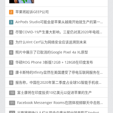
苹果将起诉GEEP公司
2
AirPods Studio可能会是苹果从越南开始就生产的第一款产品
3
尽管COVID-19产生重大影响，三星仍对其2020年电视销售目标充满信心
4
为什么Vint Cerf认为网络安全应该追溯到未来
5
照片中展示了已取消的Google Pixel 4a XL原型
6
华硕ROG Phone 3新版12GB + 128GB在印度发布
7
康卡斯特的Xfinity显然在美国遭受了停电互联网服务在该国很大一部分地区都在下降
8
报告称，中国在2020年第二季度占全球5G智能手机收入的72％
9
富士康将在印度投资10亿美元以促进苹果的生产
10
Facebook Messenger Rooms在团体视频聊天中击败Zoom
11
谷歌将很快让人们从现金中拿出部分钱来购买Android应用程序
12