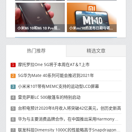
小米Mi 10和Mi 10 Pro规格和价格在线出现
小米mi10的发布日期与谣言和规格
热门推荐
精选文章
摩托罗拉One 5G将于本周在AT＆T上市
1
5G华为Mate 40系列可能会推迟到2021年
2
小米米10T带有MEMC支持的运动型LCD屏幕
3
雷克萨斯LC 500敞篷车的特别启动
4
台积电预计2020年8月收入将突破42亿美元，创历史新高
5
华为与主要消费品牌合作，在中国推出采用HarmonyOS 2.0的智能家居产品
6
联发科技Dimensity 1000C的性能略高于Snapdragon 765G
7