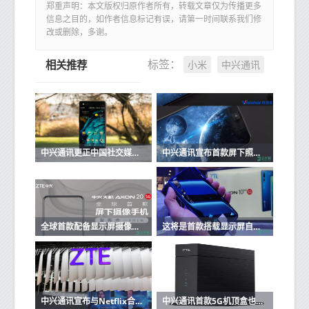
郑重声明：本文版权归原作者所有，转载文章仅为传播更多
信息之目的，如作者信息标记有误，请第一时间联系我们修
改或删除，多谢。
小米
中兴通讯
标签：
相关推荐
中兴通讯更正中国社交媒体对公司的误解
中兴通讯宣布首款屏下照相手机发布
全球首款配备显示屏摄像头的5G智能手机将于9月发布
这将是首款搭载显示屏自拍相机的手机
中兴通讯宣布与Netflix合作推出Hailstorm机顶盒计划
中兴通讯首款5G机顶盒也是千兆网关和路由器