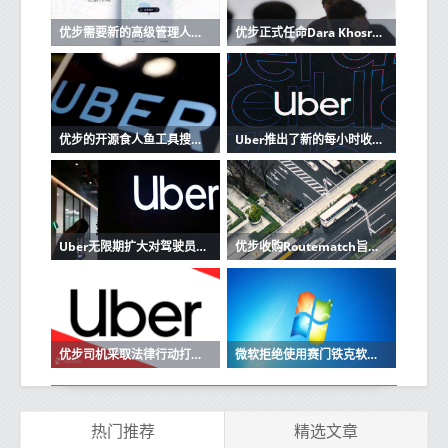
优步需要新的高级管理人员来实现稳定和成熟
优步正式任命Dara Khosrowshahi为新CEO
优步的开源食人鱼工具搜寻冗余的应用程序代码
Uber推出了新的每小时收费标准，可延长往返行程
Uber无限期扩大对驾驶员和骑手的口罩要求
优步收购Routematch旨在提供更便捷的公共交通
优步司机采取法律行动打击涉嫌歧视
微软拒绝使用赛门铁克软件的机器进行更新
热门推荐
精选文章