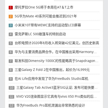
摩托罗拉One 5G将于本周在AT＆T上市
1
5G华为Mate 40系列可能会推迟到2021年
2
小米米10T带有MEMC支持的运动型LCD屏幕
3
雷克萨斯LC 500敞篷车的特别启动
4
台积电预计2020年8月收入将突破42亿美元，创历史新高
5
华为与主要消费品牌合作，在中国推出采用HarmonyOS 2.0的智能家居产品
6
联发科技Dimensity 1000C的性能略高于Snapdragon 765G
7
三星Galaxy Z Fold 2在中国推出，起价为16,999元
8
在AI Life应用中发现了华为FreeBuds Studio耳机
9
三星Galaxy Tab Active3蓝牙SIG认证; 发布可能快要结束了
10
ViVO V20渲染图显示它具有与vivo X50 Pro类似的后部设计
11
华为FreeBuds Pro耳机泄漏出非常熟悉的设计
12