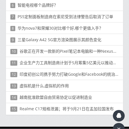
智能电视哪个品牌好？
6
PS5定制面板制造商在索尼受到法律警告后取消了订单
7
华为nova7和荣耀30对比哪个好,哪个更值入手？
8
三星Galaxy A42 5G官方渲染图展示其颜色变化
9
谷歌正在开发一款新的Pixel笔记本电脑和一种Nexus平板电脑
10
企业生产力工具制造商计划于5月筹集5亿美元以推动业务发展
11
印度初创公司携手努力打破Google和Facebook的统治地位
12
虚拟机是什么,虚拟机的作用
13
越南批准欧盟自由贸易协定以促进制造业
14
Realme C17规格泄漏；将于9月21日在孟加拉国发布
15