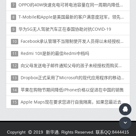
OPPO的40W快速充电可将电池容量在同一周期内降低到70％，而15W可以降低到90％
7
T-Mobile和Apple是美国最新的客户满意度冠军，领先于Verizon和Samsung
8
华为5G无人驾驶汽车正在泰国协助对抗COVID-19
9
Facebook承认管理不当限制使开发人员得以未经授权访问用户数据
10
Redmi 10X是新的最佳Redmi中档吗
11
向父母发送电子邮件通知父母的孩子未经授权而购买了有关如何退款的产品
12
Dropbox正式​​采用了Microsoft的现代应用程序的移动计算方法
13
苹果在购物节期间降低iPhone价格以促进在中国的销售
14
Apple Maps现在要求您进行自我隔离，如果您最近去过国际旅行
15
新华通.
Copyright
2019
Rights Reserved. 联系QQ:8444415