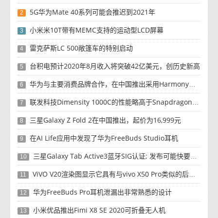
5G华为Mate 40系列可能会推迟到2021年
2
小米米10T带有MEMC支持的运动型LCD屏幕
3
雷克萨斯LC 500敞篷车的特别启动
4
台积电预计2020年8月收入将突破42亿美元，创历史新高
5
华为与主要消费品牌合作，在中国推出采用HarmonyOS 2.0的智能家居产品
6
联发科技Dimensity 1000C的性能略高于Snapdragon 765G
7
三星Galaxy Z Fold 2在中国推出，起价为16,999元
8
在AI Life应用中发现了华为FreeBuds Studio耳机
9
三星Galaxy Tab Active3蓝牙SIG认证; 发布可能快要结束了
10
ViVO V20渲染图显示它具有与vivo X50 Pro类似的后部设计
11
华为FreeBuds Pro耳机泄漏出非常熟悉的设计
12
小米优品推出Fimi X8 SE 2020可折叠无人机
13