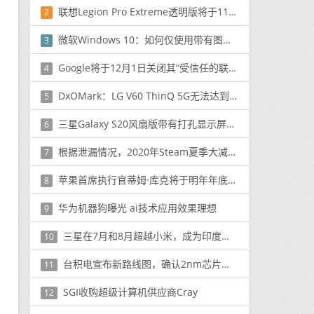
联想Legion Pro Extreme透明版将于11月11日发布
2
微软Windows 10：如何仅使用带有图标的开始菜单
3
Google将于12月1日关闭其“受信任的联系人”应用
4
DxOMark：LG V60 ThinQ 5G无法达到今年的旗舰水平
5
三星Galaxy S20风扇版带有打孔显示屏和三合一后置摄像头
6
根据泄漏情况，2020年Steam夏季大减价将于6月25日开始
7
苹果首席执行官蒂姆·库克将于明年年底成为自由代理商
8
华为机器狗曝光 ai技术应用效果理想
9
三星在7月和8月超越小米，成为印度智能手机市场的佼佼者
10
台积电宣布新路线图，确认2nm芯片工厂计划
11
SGI收购超级计算机供应商Cray
12