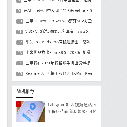
8
在AI Life应用中发现了华为FreeBuds Studio耳机
9
三星Galaxy Tab Active3蓝牙SIG认证; 发布可能快要结束了
10
ViVO V20渲染图显示它具有与vivo X50 Pro类似的后部设计
11
华为FreeBuds Pro耳机泄漏出非常熟悉的设计
12
小米优品推出Fimi X8 SE 2020可折叠无人机
13
三星将在2021年将智能手机出货量提高至3亿部
14
Realme 7、7i将于9月17日发布；Realme 7i的完整规格并导致泄漏
15
随机推荐
1
Telegram加入视频通话应
用程序革命 新功能吸引4亿
用户