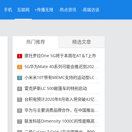
手机
互联网
+传播无限
-热点资讯
-高端访谈
热门推荐
精选文章
摩托罗拉One 5G将于本周在AT＆T上市
1
5G华为Mate 40系列可能会推迟到2021年
2
小米米10T带有MEMC支持的运动型LCD屏幕
3
雷克萨斯LC 500敞篷车的特别启动
4
台积电预计2020年8月收入将突破42亿美元，创历史新高
5
华为与主要消费品牌合作，在中国推出采用HarmonyOS 2.0的智能家居产品
6
联发科技Dimensity 1000C的性能略高于Snapdragon 765G
7
三星Galaxy Z Fold 2在中国推出，起价为16,999元