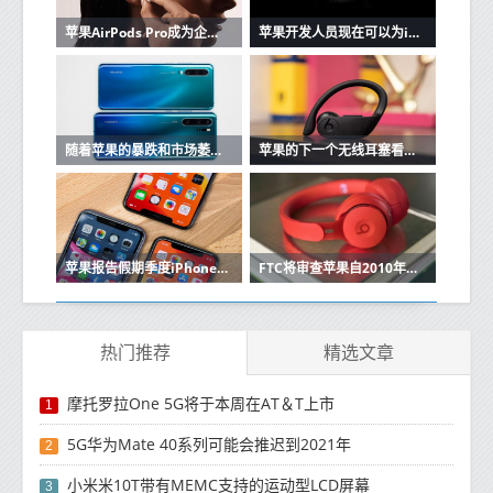
苹果AirPods Pro成为企业家最好朋友的3个原因
苹果开发人员现在可以为iOS和Mac应用程序创建单一购买的应用程序版本
随着苹果的暴跌和市场萎缩，华为在中国保持强大
苹果的下一个无线耳塞看起来很像Beats Powerbeats Pro
苹果报告假期季度iPhone销售强劲
FTC将审查苹果自2010年以来的收购
热门推荐
精选文章
摩托罗拉One 5G将于本周在AT＆T上市
1
5G华为Mate 40系列可能会推迟到2021年
2
小米米10T带有MEMC支持的运动型LCD屏幕
3