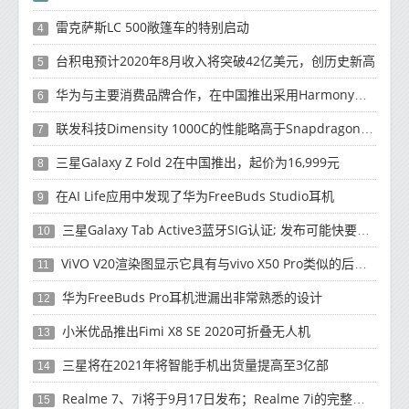
雷克萨斯LC 500敞篷车的特别启动
4
台积电预计2020年8月收入将突破42亿美元，创历史新高
5
华为与主要消费品牌合作，在中国推出采用HarmonyOS 2.0的智能家居产品
6
联发科技Dimensity 1000C的性能略高于Snapdragon 765G
7
三星Galaxy Z Fold 2在中国推出，起价为16,999元
8
在AI Life应用中发现了华为FreeBuds Studio耳机
9
三星Galaxy Tab Active3蓝牙SIG认证; 发布可能快要结束了
10
ViVO V20渲染图显示它具有与vivo X50 Pro类似的后部设计
11
华为FreeBuds Pro耳机泄漏出非常熟悉的设计
12
小米优品推出Fimi X8 SE 2020可折叠无人机
13
三星将在2021年将智能手机出货量提高至3亿部
14
Realme 7、7i将于9月17日发布；Realme 7i的完整规格并导致泄漏
15