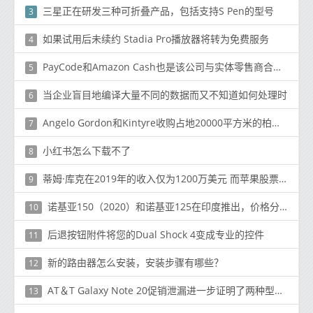
三星正在研发三种可折叠产品，包括支持S Pen的型号
3
如果试用后未续约 Stadia Pro播放器将转为免费服务
4
PayCode和Amazon Cash也是该公司与实体零售商合作的少数服务之
5
当企业盲目地编译大量不同的数据而又不知道如何处理时
6
Angelo Gordon和Kintyre收购占地20000平方米的柏林购物中心平方米的柏林购物中心
7
小红书怎么下载不了
8
蒂姆·库克在2019年的收入仅为1200万美元 而苹果股票的市值超过1.13亿美元
9
诺基亚150（2020）和诺基亚125在印度推出，价格分别为₹2,299和₹1,999
10
后退按钮附件将您的Dual Shock 4变成专业的控件
11
新的路由器怎么安装，安装步骤有哪些？
12
AT＆T Galaxy Note 20促销泄漏进一步证明了两种型号之间的巨大差异
13