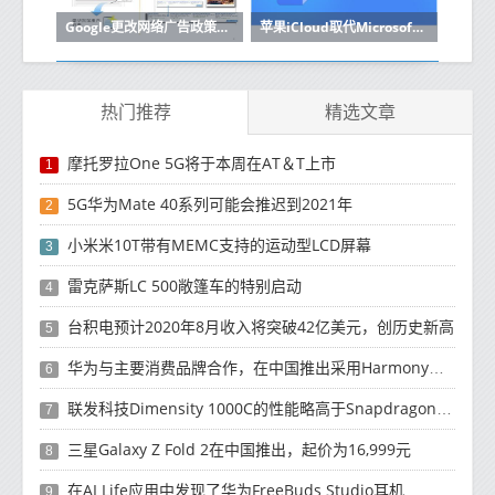
Google更改网络广告政策以符合欧盟的GDPR
苹果iCloud取代Microsoft Azure缺席Google Cloud
热门推荐
精选文章
摩托罗拉One 5G将于本周在AT＆T上市
1
5G华为Mate 40系列可能会推迟到2021年
2
小米米10T带有MEMC支持的运动型LCD屏幕
3
雷克萨斯LC 500敞篷车的特别启动
4
台积电预计2020年8月收入将突破42亿美元，创历史新高
5
华为与主要消费品牌合作，在中国推出采用HarmonyOS 2.0的智能家居产品
6
联发科技Dimensity 1000C的性能略高于Snapdragon 765G
7
三星Galaxy Z Fold 2在中国推出，起价为16,999元
8
在AI Life应用中发现了华为FreeBuds Studio耳机
9