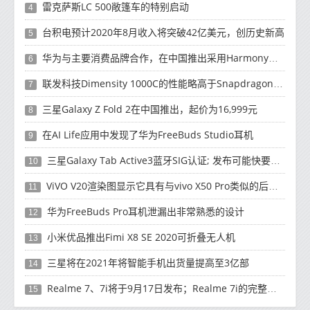
雷克萨斯LC 500敞篷车的特别启动
4
台积电预计2020年8月收入将突破42亿美元，创历史新高
5
华为与主要消费品牌合作，在中国推出采用HarmonyOS 2.0的智能家居产品
6
联发科技Dimensity 1000C的性能略高于Snapdragon 765G
7
三星Galaxy Z Fold 2在中国推出，起价为16,999元
8
在AI Life应用中发现了华为FreeBuds Studio耳机
9
三星Galaxy Tab Active3蓝牙SIG认证; 发布可能快要结束了
10
ViVO V20渲染图显示它具有与vivo X50 Pro类似的后部设计
11
华为FreeBuds Pro耳机泄漏出非常熟悉的设计
12
小米优品推出Fimi X8 SE 2020可折叠无人机
13
三星将在2021年将智能手机出货量提高至3亿部
14
Realme 7、7i将于9月17日发布；Realme 7i的完整规格并导致泄漏
15