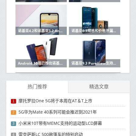
诺基亚4.2和诺基亚3.2 Android 10更新现已在印度推出
诺基亚6.3规格和价格泄漏在线，预计于9月推出
Android 10现已推出诺基亚3.1 Plus
诺基亚9.3 PureView支持8K视频录制和独家蔡司相机效果：报告
热门推荐
精选文章
摩托罗拉One 5G将于本周在AT＆T上市
1
5G华为Mate 40系列可能会推迟到2021年
2
小米米10T带有MEMC支持的运动型LCD屏幕
3
雷克萨斯LC 500敞篷车的特别启动
4