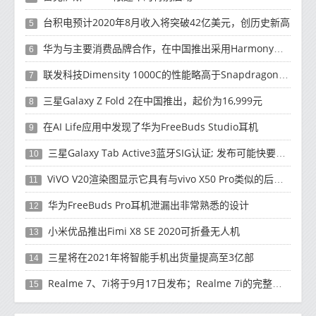
台积电预计2020年8月收入将突破42亿美元，创历史新高
5
华为与主要消费品牌合作，在中国推出采用HarmonyOS 2.0的智能家居产品
6
联发科技Dimensity 1000C的性能略高于Snapdragon 765G
7
三星Galaxy Z Fold 2在中国推出，起价为16,999元
8
在AI Life应用中发现了华为FreeBuds Studio耳机
9
三星Galaxy Tab Active3蓝牙SIG认证; 发布可能快要结束了
10
ViVO V20渲染图显示它具有与vivo X50 Pro类似的后部设计
11
华为FreeBuds Pro耳机泄漏出非常熟悉的设计
12
小米优品推出Fimi X8 SE 2020可折叠无人机
13
三星将在2021年将智能手机出货量提高至3亿部
14
Realme 7、7i将于9月17日发布；Realme 7i的完整规格并导致泄漏
15