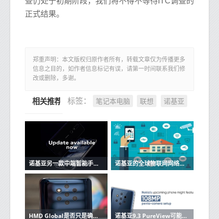
查仍处于初期阶段，我们将不得不等待ITC调查的
正式结果。
郑重声明：本文版权归原作者所有，转载文章仅为传播更多
信息之目的，如作者信息标记有误，请第一时间联系我们修
改或删除，多谢。
笔记本电脑
联想
诺基亚
标签：
相关推荐
诺基亚另一款中端智能手机获得Android 10称号
诺基亚的全球物联网网络网格获得新的5G和边缘能力
HMD Global是否只是确认诺基亚9.3 PureView的存在
诺基亚9.3 PureView可能具有108MP五镜头相机设置