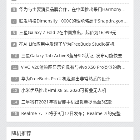
华为与主要消费品牌合作，在中国推出采用HarmonyOS 2.0的智能家居产品
6
联发科技Dimensity 1000C的性能略高于Snapdragon 765G
7
三星Galaxy Z Fold 2在中国推出，起价为16,999元
8
在AI Life应用中发现了华为FreeBuds Studio耳机
9
三星Galaxy Tab Active3蓝牙SIG认证; 发布可能快要结束了
10
ViVO V20渲染图显示它具有与vivo X50 Pro类似的后部设计
11
华为FreeBuds Pro耳机泄漏出非常熟悉的设计
12
小米优品推出Fimi X8 SE 2020可折叠无人机
13
三星将在2021年将智能手机出货量提高至3亿部
14
Realme 7、7i将于9月17日发布；Realme 7i的完整规格并导致泄漏
15
随机推荐