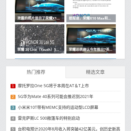
泄露的照片显示了荣耀X10 Max 5G的7英寸屏幕
据报道，荣耀X10 Max和荣耀30青年版将于下个月发布
荣耀 30 Lite（Youth）5G关键细节泄露
荣耀总统确认今年推出7英寸5G智能手机
热门推荐
精选文章
摩托罗拉One 5G将于本周在AT＆T上市
1
5G华为Mate 40系列可能会推迟到2021年
2
小米米10T带有MEMC支持的运动型LCD屏幕
3
雷克萨斯LC 500敞篷车的特别启动
4
台积电预计2020年8月收入将突破42亿美元，创历史新高
5