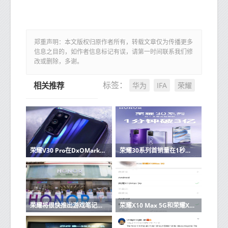
郑重声明：本文版权归原作者所有，转载文章仅为传播更多
信息之目的，如作者信息标记有误，请第一时间联系我们修
改或删除，多谢。
华为
IFA
荣耀
标签：
相关推荐
荣耀V30 Pro在DxOMark相机排行榜上滑落至第二位
荣耀30系列首销量在1秒钟内突破亿元
荣耀将很快推出游戏笔记本电脑和大屏幕手机（平板手机）
荣耀X10 Max 5G和荣耀X10 Pro 5G也来了