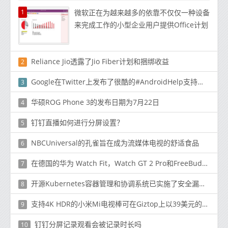
1
微软正在为越来越多的依靠不仅仅一种设备
来完成工作的小型企业用户提供Office计划
Reliance Jio透露了Jio Fiber计划和捆绑收益
2
Google在Twitter上发布了很酷的#AndroidHelp支持热线
3
华硕ROG Phone 3的发布日期为7月22日
4
钉钉直播如何进行分屏设置？
5
NBCUniversal的孔雀旨在成为流媒体电视的舒适食品
6
在德国的华为 Watch Fit，Watch GT 2 Pro和FreeBuds Pro订单包括免费的Body Fat Smart Scale
7
开源Kubernetes容器管理和协调系统已实施了安全漏洞披露政策
8
支持4K HDR的小米Mi电视棒可在Giztop上以39美元的价格购买
9
钉钉分屏记录观看会被记录时长吗
10