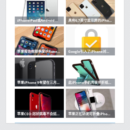
iPhoneiPad或Android之类的所有最新旗舰设备现在都没有外部存储器扩展插槽
具有6.7英寸显示屏的iPhone 12可以搭载更大的后置摄像头
苹果报告假期季度iPhone销售强劲
Google引入了iPhone对重要安全功能的支持
苹果iPhone 9有望在三月底发布：期待什么
此iPhone手机壳使用折纸样式的折叠件将支架添加到设备中
苹果CEO:冠状病毒不会延迟苹果的iPhone SE 2,新的iPad Pro
苹果正在研发可折叠iPhone于2020年推出