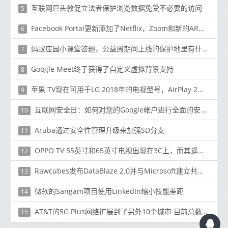
互联网巨头敦促立法者保护浏览数据免受不必要的访问
5
Facebook Portal更新添加了Netflix，Zoom和新的AR故事
6
蚂蚁庄园小课堂答题，公益周期间上线的保护地里有什么动物
7
Google Meet终于获得了自定义虚拟背景支持
8
苹果 TV现在可用于LG 2018年的电视型号，AirPlay 2和HomeKit稍后推出
9
互联网安全日：如何对您的Google帐户进行全面的安全检查
10
Aruba通过安全性管理升级来加强SD分支
11
OPPO TV 55英寸和65英寸电视出现在3C上，而其遥控器通过Bluetooth SIG
12
Rawcubes发布DataBlaze 2.0并与Microsoft建立共同销售合作伙伴关系
13
微软的Sangam项目使用LinkedIn缩小技能差距
14
AT&T的5G Plus网络扩展到了另外10个城市 目前总数为35个
15