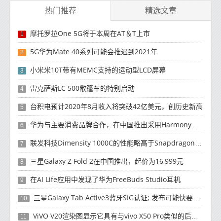
热门推荐
精选文章
摩托罗拉One 5G将于本周在AT＆T上市
1
5G华为Mate 40系列可能会推迟到2021年
2
小米米10T带有MEMC支持的运动型LCD屏幕
3
雷克萨斯LC 500敞篷车的特别启动
4
台积电预计2020年8月收入将突破42亿美元，创历史新高
5
华为与主要消费品牌合作，在中国推出采用HarmonyOS 2.0的智能家居产品
6
联发科技Dimensity 1000C的性能略高于Snapdragon 765G
7
三星Galaxy Z Fold 2在中国推出，起价为16,999元
8
在AI Life应用中发现了华为FreeBuds Studio耳机
9
三星Galaxy Tab Active3蓝牙SIG认证; 发布可能快要结束了
10
ViVO V20渲染图显示它具有与vivo X50 Pro类似的后部设计
11