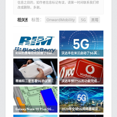
信息之目的，如作者信息标记有误，请第一时间联系我们修
改或删除，多谢。
OnwardMobility
5G
黑莓
标签：
相关推荐
RIM的黑莓宕机招致了Gartner的批评
沃达丰在米兰启动了5G其他城市计划于2019年启动
蒂姆和三星签署5G协议首批设备已在2019年
沃达丰预计5G的功能完成窄带物联网系统的覆盖
Galaxy Note 10 Plus 5G拆解显示三星从Apple获取了一页
2020年全球5G网络基础设施的收入将达到42亿美元