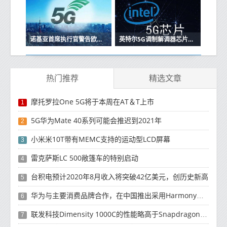
诺基亚首席执行官警告欧洲5G实施将推迟
英特尔5G调制解调器芯片要到2020年才能上市 可能会推迟5G iPhone
热门推荐
精选文章
摩托罗拉One 5G将于本周在AT＆T上市
1
5G华为Mate 40系列可能会推迟到2021年
2
小米米10T带有MEMC支持的运动型LCD屏幕
3
雷克萨斯LC 500敞篷车的特别启动
4
台积电预计2020年8月收入将突破42亿美元，创历史新高
5
华为与主要消费品牌合作，在中国推出采用HarmonyOS 2.0的智能家居产品
6
联发科技Dimensity 1000C的性能略高于Snapdragon 765G
7