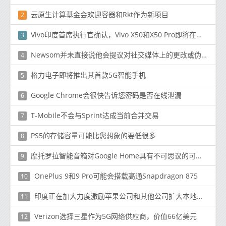
云原生计算基金会欢迎容器和Rkt作为新项目
2
Vivo印度首席执行官确认，Vivo X50和X50 Pro即将在印度推出
3
Newsom并未直接说他会提议对社交媒体上的更改或伪造视频进行监管
4
格力电子即将推出其首款5G智能手机
5
Google Chrome会很快告诉您密码是否在线泄漏
6
T-Mobile不会与Sprint达成当前合并交易
7
PS5的存储容量可能比您想象的要低很多
8
摩托罗拉智能音箱对Google Home具有不可思议的可能性
9
OnePlus 9和9 Pro可能会搭载高通Snapdragon 875
10
印度正在加大力度激励苹果公司和其他公司扩大本地生产
11
Verizon选择三星作为5G网络供应商，价值66亿美元
12