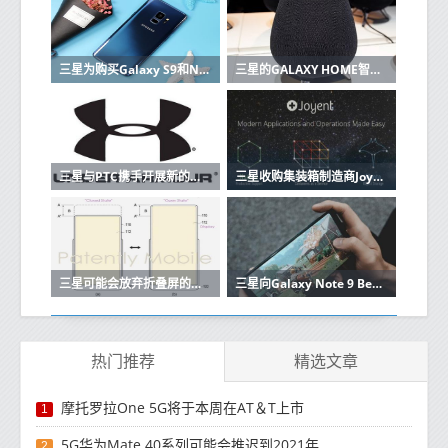
三星为购买Galaxy S9和Note 9的用户提供高达200欧元的报销
三星的GALAXY HOME智能音箱在UNPACKED 2019上没有亮相
三星与PTC携手开展新的物联网计划
三星收购集装箱制造商Joyent将建立自己的云
三星可能会放弃折叠屏的移动体验
三星向Galaxy Note 9 Beta测试仪推出稳定的Android 10更新
热门推荐
精选文章
摩托罗拉One 5G将于本周在AT＆T上市
1
5G华为Mate 40系列可能会推迟到2021年
2