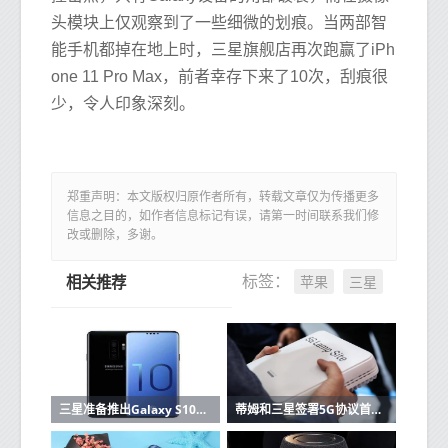
头模块上仅观察到了一些细微的划痕。当两部智
能手机都掉在地上时，三星旗舰店再次跑赢了iPh
one 11 Pro Max，前者幸存下来了10次，刮痕很
少，令人印象深刻。
郑重声明：本文版权归原作者所有，转载文章仅为传播更多
信息之目的，如作者信息标记有误，请第一时间联系我们修
改或删除，多谢。
苹果
三星
标签：
相关推荐
三星准备推出Galaxy S10这里有功能和价格
蒂姆和三星签署5G协议首批设备已在2019年