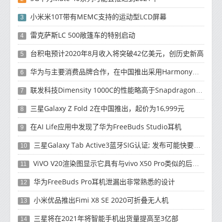
小米米10T带有MEMC支持的运动型LCD屏幕
3
雷克萨斯LC 500敞篷车的特别启动
4
台积电预计2020年8月收入将突破42亿美元，创历史新高
5
华为与主要消费品牌合作，在中国推出采用HarmonyOS 2.0的智能家居产品
6
联发科技Dimensity 1000C的性能略高于Snapdragon 765G
7
三星Galaxy Z Fold 2在中国推出，起价为16,999元
8
在AI Life应用中发现了华为FreeBuds Studio耳机
9
三星Galaxy Tab Active3蓝牙SIG认证; 发布可能快要结束了
10
ViVO V20渲染图显示它具有与vivo X50 Pro类似的后部设计
11
华为FreeBuds Pro耳机泄漏出非常熟悉的设计
12
小米优品推出Fimi X8 SE 2020可折叠无人机
13
三星将在2021年将智能手机出货量提高至3亿部
14