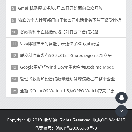
Gmail机密模式将从6月25日开始面向公众开放
8
微软的个人计算部门由于该公司电话业务下滑而遭受挫折
9
谷歌将利用直播活动增加对其云平台的兴趣
10
Vivo即将推出的智能手表通过了3C认证流程
11
联发科准备发布5G SoC以与Snapdragon 875竞争
12
Google更新将Wind Down重命名为Bedtime Mode
13
管理的数据和设备的数量继续猛增该数据在整个企业中以多种格式存在
14
全新的ColorOS Watch 1.5为OPPO Watch带来了更多运动模式和表盘
15
新华通.
Copyright
2019
Rights Reserved. 联系QQ:8444415
备案编号：渝ICP备20006988号-3