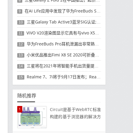
8
在AI Life应用中发现了华为FreeBuds Studio耳机
9
三星Galaxy Tab Active3蓝牙SIG认证; 发布可能快要结束了
10
ViVO V20渲染图显示它具有与vivo X50 Pro类似的后部设计
11
华为FreeBuds Pro耳机泄漏出非常熟悉的设计
12
小米优品推出Fimi X8 SE 2020可折叠无人机
13
三星将在2021年将智能手机出货量提高至3亿部
14
Realme 7、7i将于9月17日发布；Realme 7i的完整规格并导致泄漏
15
随机推荐
1
Circuit是基于WebRTC标准
构建的基于浏览器的解决方
案