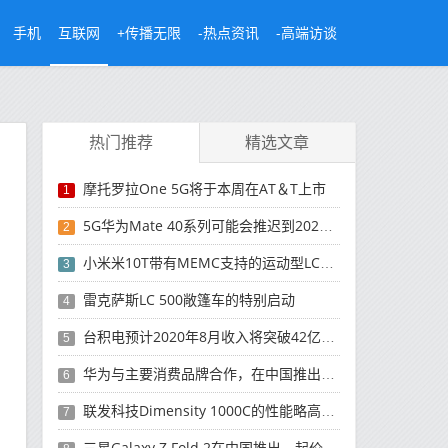
手机
互联网
+传播无限
-热点资讯
-高端访谈
热门推荐
精选文章
摩托罗拉One 5G将于本周在AT＆T上市
1
5G华为Mate 40系列可能会推迟到2021年
2
小米米10T带有MEMC支持的运动型LCD屏幕
3
雷克萨斯LC 500敞篷车的特别启动
4
台积电预计2020年8月收入将突破42亿美元，创历史新高
5
华为与主要消费品牌合作，在中国推出采用HarmonyOS 2.0的智能家居产品
6
联发科技Dimensity 1000C的性能略高于Snapdragon 765G
7
三星Galaxy Z Fold 2在中国推出，起价为16,999元