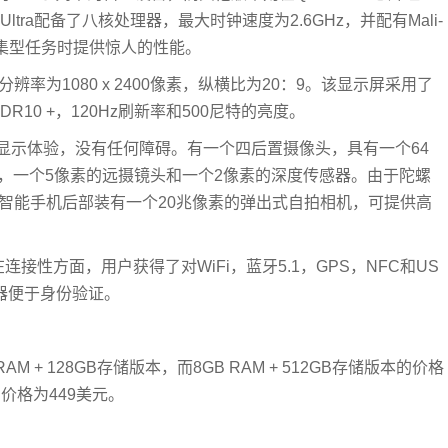
0 Ultra配备了八核处理器，最大时钟速度为2.6GHz，并配有Mali-
U密集型任务时提供惊人的性能。
分辨率为1080 x 2400像素，纵横比为20：9。该显示屏采用了
10 +，120Hz刷新率和500尼特的亮度。
显示体验，没有任何障碍。有一个四后置摄像头，具有一个64
，一个5像素的远摄镜头和一个2像素的深度传感器。由于陀螺
频。智能手机后部装有一个20兆像素的弹出式自拍相机，可提供高
在连接性方面，用户获得了对WiFi，蓝牙5.1，GPS，NFC和US
传感器便于身份验证。
 + 128GB存储版本，而8GB RAM + 512GB存储版本的价格
本的价格为449美元。