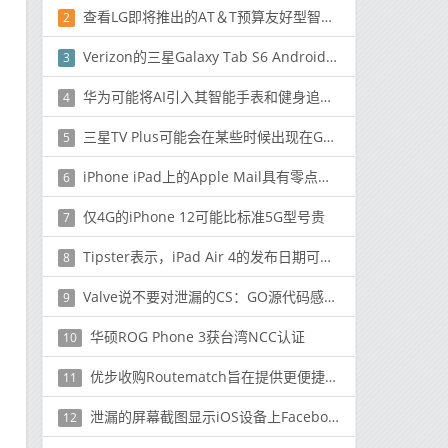
查看LG即将推出的AT＆T预算友好型智能手机
2
Verizon的三星Galaxy Tab S6 Android 10更新现已推出
3
华为可能将AI引入其智能手表和健身追踪器
4
三星TV Plus可能会在某些时候出现在Galaxy设备上
5
iPhone iPad上的Apple Mail具有零点击漏洞 几周后即可修复
6
仅4G的iPhone 12可能比标准5G型号贵
7
Tipster表示，iPad Air 4的发布日期可能在2021年3月的某个时候
8
Valve说不要对泄漏的CS：GO源代码感到震惊
9
华硕ROG Phone 3获台湾NCC认证
10
优步收购Routematch旨在提供更便捷的公共交通
11
泄漏的屏幕截图显示iOS设备上Facebook的暗模式
12