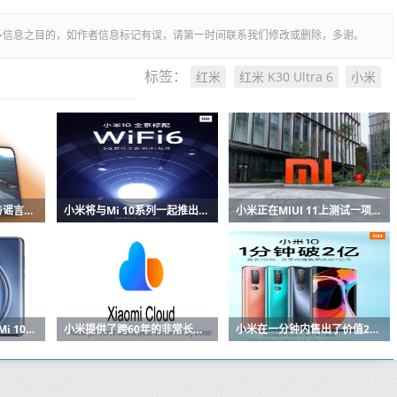
多信息之目的，如作者信息标记有误，请第一时间联系我们修改或删除，多谢。
红米
红米 K30 Ultra 6
小米
标签：
小米mi10的发布日期与谣言和规格
小米将与Mi 10系列一起推出旗舰Wi-Fi 6路由器
小米正在MIUI 11上测试一项新的安全功能
小米在发布后立即上传Mi 10的内核源
小米提供了跨60年的非常长的Mi Cloud订阅计划
小米在一分钟内售出了价值2亿元的小米10