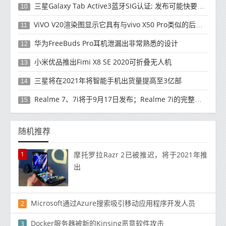
三星Galaxy Tab Active3蓝牙SIG认证; 发布可能快要结束了
10
ViVO V20渲染图显示它具有与vivo X50 Pro类似的后部设计
11
华为FreeBuds Pro耳机泄漏出非常熟悉的设计
12
小米优品推出Fimi X8 SE 2020可折叠无人机
13
三星将在2021年将智能手机出货量提高至3亿部
14
Realme 7、7i将于9月17日发布；Realme 7i的完整规格并导致泄漏
15
随机推荐
1
摩托罗拉Razr 2已被推迟，将于2021年推
出
Microsoft通过Azure搜索吸引移动应用程序开发人员
2
Docker服务器被新的Kinsing恶意软件攻击
3