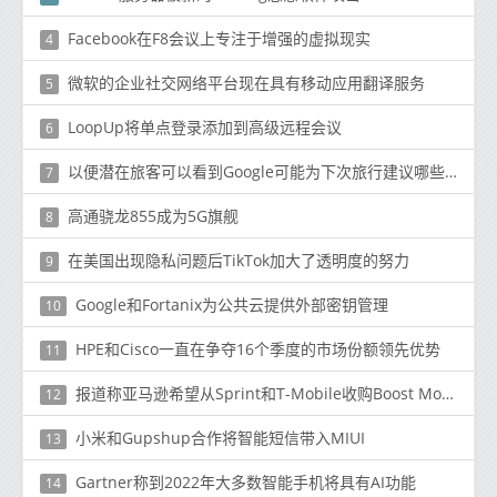
Facebook在F8会议上专注于增强的虚拟现实
4
微软的企业社交网络平台现在具有移动应用翻译服务
5
LoopUp将单点登录添加到高级远程会议
6
以便潜在旅客可以看到Google可能为下次旅行建议哪些令人兴奋的目的地
7
高通骁龙855成为5G旗舰
8
在美国出现隐私问题后TikTok加大了透明度的努力
9
Google和Fortanix为公共云提供外部密钥管理
10
HPE和Cisco一直在争夺16个季度的市场份额领先优势
11
报道称亚马逊希望从Sprint和T-Mobile收购Boost Mobile
12
小米和Gupshup合作将智能短信带入MIUI
13
Gartner称到2022年大多数智能手机将具有AI功能
14