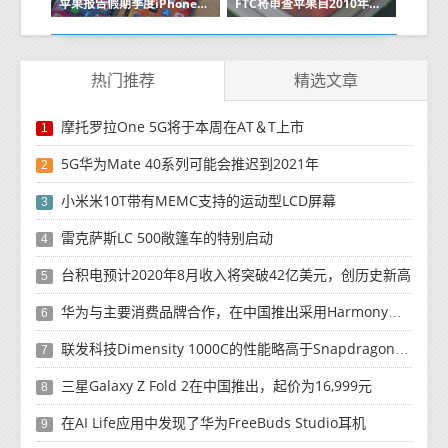
苹果报告假期季度iPhone销售强劲
FTC将审查苹果自2010年以来的收购
热门推荐
精选文章
摩托罗拉One 5G将于本周在AT＆T上市
1
5G华为Mate 40系列可能会推迟到2021年
2
小米米10T带有MEMC支持的运动型LCD屏幕
3
雷克萨斯LC 500敞篷车的特别启动
4
台积电预计2020年8月收入将突破42亿美元，创历史新高
5
华为与主要消费品牌合作，在中国推出采用HarmonyOS 2.0的智能家居产品
6
联发科技Dimensity 1000C的性能略高于Snapdragon 765G
7
三星Galaxy Z Fold 2在中国推出，起价为16,999元
8
在AI Life应用中发现了华为FreeBuds Studio耳机
9