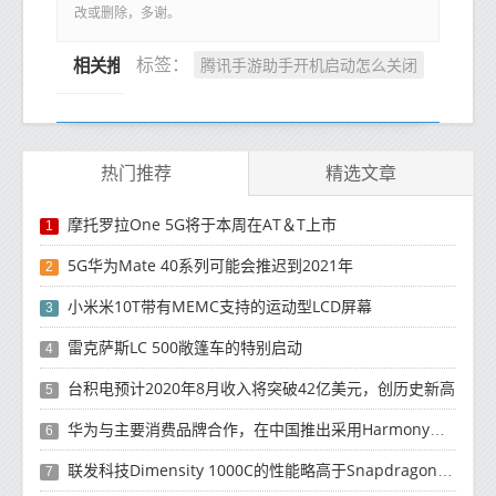
改或删除，多谢。
腾讯手游助手开机启动怎么关闭
标签：
相关推荐
热门推荐
精选文章
摩托罗拉One 5G将于本周在AT＆T上市
1
5G华为Mate 40系列可能会推迟到2021年
2
小米米10T带有MEMC支持的运动型LCD屏幕
3
雷克萨斯LC 500敞篷车的特别启动
4
台积电预计2020年8月收入将突破42亿美元，创历史新高
5
华为与主要消费品牌合作，在中国推出采用HarmonyOS 2.0的智能家居产品
6
联发科技Dimensity 1000C的性能略高于Snapdragon 765G
7