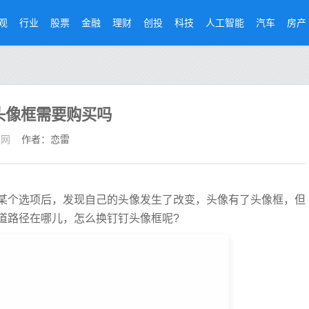
观
行业
股票
金融
理财
创投
科技
人工智能
汽车
房产
头像框需要购买吗
经网
作者：恋雷
某个选项后，发现自己的头像发生了改变，头像有了头像框，但
道路径在哪儿，怎么换钉钉头像框呢?