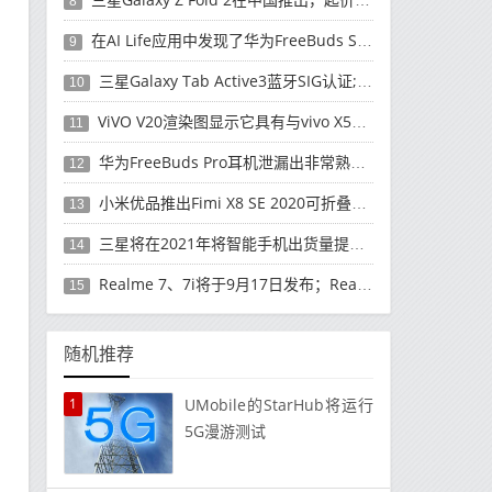
8
在AI Life应用中发现了华为FreeBuds Studio耳机
9
三星Galaxy Tab Active3蓝牙SIG认证; 发布可能快要结束了
10
ViVO V20渲染图显示它具有与vivo X50 Pro类似的后部设计
11
华为FreeBuds Pro耳机泄漏出非常熟悉的设计
12
小米优品推出Fimi X8 SE 2020可折叠无人机
13
三星将在2021年将智能手机出货量提高至3亿部
14
Realme 7、7i将于9月17日发布；Realme 7i的完整规格并导致泄漏
15
随机推荐
1
UMobile的StarHub将运行
5G漫游测试