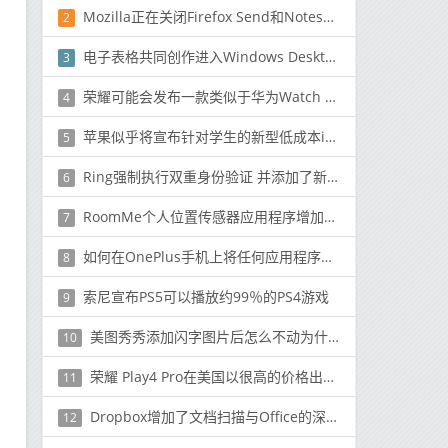
Mozilla正在关闭Firefox Send和Notes服务
2
电子表格共同创作进入Windows Desktop上的Microsoft Excel
3
荣耀可能会发布一款类似于华为Watch Fit的智能手表
4
苹果似乎将宣布针对学生的新型低成本iPad
5
Ring强制执行双重身份验证 并添加了新的隐私控制
6
RoomMe个人位置传感器应用程序增加了对Siri快捷方式等的支持
7
如何在OnePlus手机上将任何应用程序添加到OxygenOS并行应用程序空间
8
索尼宣布PS5可以播放约99％的PS4游戏
9
美图秀秀添加闪字图片后怎么不动为什么
10
荣耀 Play4 Pro在美国以很高的价格出售其红外温度传感器功能
11
Dropbox增加了文档扫描与Office的深度融合
12