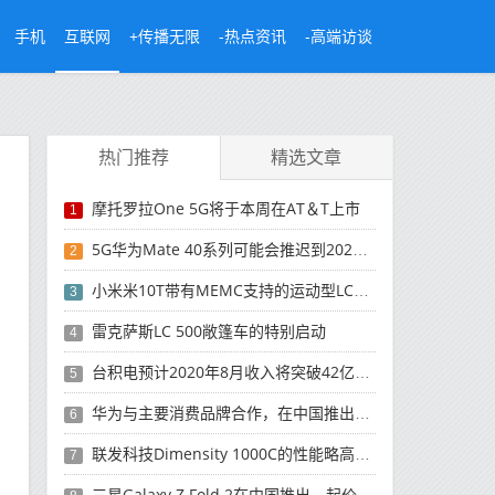
手机
互联网
+传播无限
-热点资讯
-高端访谈
热门推荐
精选文章
摩托罗拉One 5G将于本周在AT＆T上市
1
5G华为Mate 40系列可能会推迟到2021年
2
小米米10T带有MEMC支持的运动型LCD屏幕
3
雷克萨斯LC 500敞篷车的特别启动
4
台积电预计2020年8月收入将突破42亿美元，创历史新高
5
华为与主要消费品牌合作，在中国推出采用HarmonyOS 2.0的智能家居产品
6
联发科技Dimensity 1000C的性能略高于Snapdragon 765G
7
三星Galaxy Z Fold 2在中国推出，起价为16,999元