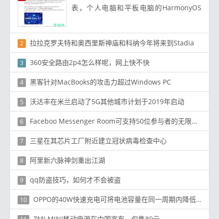
表，个人电脑和平板电脑的HarmonyOS
2.0
拉拉克罗夫特和奥西里斯神庙和科纳今年将来到Stadia
2
360安全路由2p4怎么样呢，网上快不快
3
黑客针对MacBooks的攻击力超过Windows PC
4
沃达丰在米兰启动了5G其他城市计划于2019年启动
5
Faceboo Messenger Room可支持50位参与者的无限制视频通话
6
三星在其芯片工厂附近建立冠状病毒检查中心
7
阿里新六脉神剑重出江湖
8
qq防盗技巧，如何才不会被盗
9
OPPO的40W快速充电可将电池容量在同一周期内降低到70％，而15W可以降低到90％
10
ZMI MINI移动电源在中国宣布，仅售89元