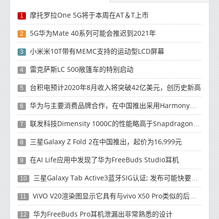
摩托罗拉One 5G将于本周在AT＆T上市
1
5G华为Mate 40系列可能会推迟到2021年
2
小米米10T带有MEMC支持的运动型LCD屏幕
3
雷克萨斯LC 500敞篷车的特别启动
4
台积电预计2020年8月收入将突破42亿美元，创历史新高
5
华为与主要消费品牌合作，在中国推出采用HarmonyOS 2.0的智能家居产品
6
联发科技Dimensity 1000C的性能略高于Snapdragon 765G
7
三星Galaxy Z Fold 2在中国推出，起价为16,999元
8
在AI Life应用中发现了华为FreeBuds Studio耳机
9
三星Galaxy Tab Active3蓝牙SIG认证; 发布可能快要结束了
10
ViVO V20渲染图显示它具有与vivo X50 Pro类似的后部设计
11
华为FreeBuds Pro耳机泄漏出非常熟悉的设计
12