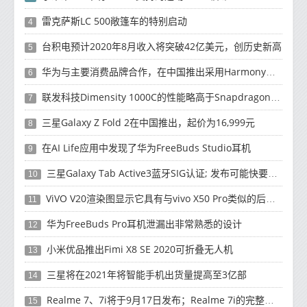
雷克萨斯LC 500敞篷车的特别启动
4
台积电预计2020年8月收入将突破42亿美元，创历史新高
5
华为与主要消费品牌合作，在中国推出采用HarmonyOS 2.0的智能家居产品
6
联发科技Dimensity 1000C的性能略高于Snapdragon 765G
7
三星Galaxy Z Fold 2在中国推出，起价为16,999元
8
在AI Life应用中发现了华为FreeBuds Studio耳机
9
三星Galaxy Tab Active3蓝牙SIG认证; 发布可能快要结束了
10
ViVO V20渲染图显示它具有与vivo X50 Pro类似的后部设计
11
华为FreeBuds Pro耳机泄漏出非常熟悉的设计
12
小米优品推出Fimi X8 SE 2020可折叠无人机
13
三星将在2021年将智能手机出货量提高至3亿部
14
Realme 7、7i将于9月17日发布；Realme 7i的完整规格并导致泄漏
15