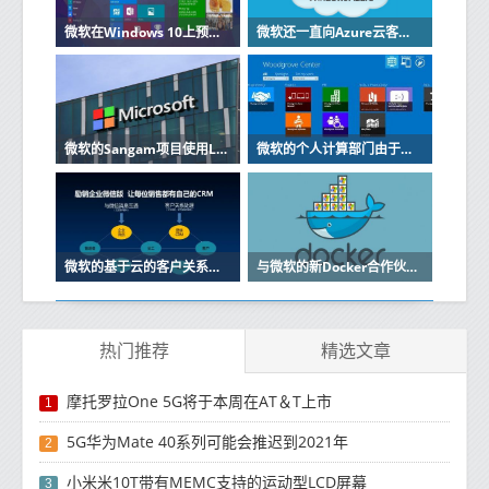
微软在Windows 10上预览节省空间的OneDrive功能
微软还一直向Azure云客户提供在GPU加速的虚拟机上运行其应用程序的选项
微软的Sangam项目使用LinkedIn缩小技能差距
微软的个人计算部门由于该公司电话业务下滑而遭受挫折
微软的基于云的客户关系管理软件Dynamics CRM Online将紧随其后
与微软的新Docker合作伙伴关系是对工作的扩展该工作于今年初开始
热门推荐
精选文章
摩托罗拉One 5G将于本周在AT＆T上市
1
5G华为Mate 40系列可能会推迟到2021年
2
小米米10T带有MEMC支持的运动型LCD屏幕
3