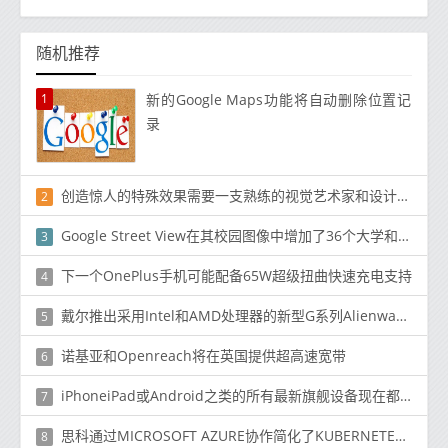
随机推荐
1
新的Google Maps功能将自动删除位置记
录
创造惊人的特殊效果需要一支熟练的视觉艺术家和设计师团队
2
Google Street View在其校园图像中增加了36个大学和大学校园
3
下一个OnePlus手机可能配备65W超级扭曲快速充电支持
4
戴尔推出采用Intel和AMD处理器的新型G系列Alienware游戏笔记本电脑
5
诺基亚和Openreach将在英国提供超高速宽带
6
iPhoneiPad或Android之类的所有最新旗舰设备现在都没有外部存储器扩展插槽
7
思科通过MICROSOFT AZURE协作简化了KUBERNETES容器部署
8