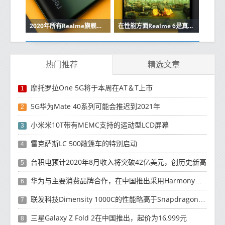
2020年所有Realme旗舰都将具有高刷新率显示屏
在性能方面Realme 6是真正的Pro 这就是原因
热门推荐
精选文章
摩托罗拉One 5G将于本周在AT＆T上市
1
5G华为Mate 40系列可能会推迟到2021年
2
小米米10T带有MEMC支持的运动型LCD屏幕
3
雷克萨斯LC 500敞篷车的特别启动
4
台积电预计2020年8月收入将突破42亿美元，创历史新高
5
华为与主要消费品牌合作，在中国推出采用HarmonyOS 2.0的智能家居产品
6
联发科技Dimensity 1000C的性能略高于Snapdragon 765G
7
三星Galaxy Z Fold 2在中国推出，起价为16,999元
8