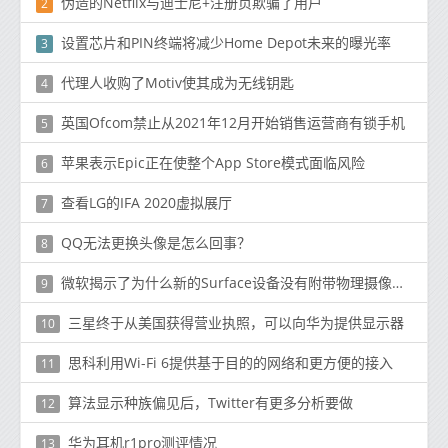
伪造的Netflix与迪士尼+注册页欺骗了用户
2
设置芯片和PIN终端将减少Home Depot未来的曝光率
3
代理人收购了Motiv使其成为无线钥匙
4
英国Ofcom禁止从2021年12月开始销售运营商有锁手机
5
苹果表示Epic正在使整个App Store模式面临风险
6
查看LG的IFA 2020虚拟展厅
7
QQ无法更换头像是怎么回事？
8
微软揭示了为什么新的Surface设备没有附带物理摄像头保护套
9
三星终于从美国获得营业执照，可以向华为提供显示器
10
思科利用Wi-Fi 6提供基于目的的网络和更方便的接入
11
算法显示种族偏见后，Twitter有更多分析要做
12
华为耳机r1pro测评情况
13