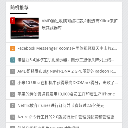
随机推荐
1
AMD通过收购可编程芯片制造商Xilinx来扩
展其武器库
Facebook Messenger Rooms在团体视频聊天中击败Zoom
2
诺基亚3.4据称在打孔显示器，圆形三摄像头阵列上的渲染提示
3
AMD即将发布Big Navi'RDNA 2'GPU驱动的Radeon RX 6000系列
4
小米10 Ultra在相机中获得最高DXOMark得分，击败了Galaxy S20 Ultra
5
苹果的纬创资通将雇用10,000名员工在印度生产iPhone
6
Netflix放弃iTunes进行订阅并节省超过2.5亿美元
7
Azure命令行工具的2.0版发行允许管理员配置和管理更多的Azure云服务
8