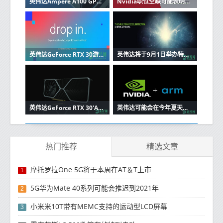
英伟达Ampere A100 GPU打破16条AI世界纪录，比Volta V100快4.2倍
Nvidia职位空缺可能表明新的Nintendo Switch
英伟达GeForce RTX 30游戏显卡，RTX 3080 Ti将于9月9日推出
英伟达将于9月1日举办特别活动，将宣布下一代游戏'GeForce RTX'图形卡
英伟达GeForce RTX 30'Ampere'图形卡传闻：两倍于图灵的光线追踪和DLSS性能
英伟达可能会在今年夏天结束之前收购ARM
热门推荐
精选文章
摩托罗拉One 5G将于本周在AT＆T上市
1
5G华为Mate 40系列可能会推迟到2021年
2
小米米10T带有MEMC支持的运动型LCD屏幕
3