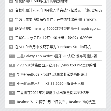
雷克萨斯LC 500敞篷车的特别启动
4
台积电预计2020年8月收入将突破42亿美元，创历史新高
5
华为与主要消费品牌合作，在中国推出采用HarmonyOS 2.0的智能家居产品
6
联发科技Dimensity 1000C的性能略高于Snapdragon 765G
7
三星Galaxy Z Fold 2在中国推出，起价为16,999元
8
在AI Life应用中发现了华为FreeBuds Studio耳机
9
三星Galaxy Tab Active3蓝牙SIG认证; 发布可能快要结束了
10
ViVO V20渲染图显示它具有与vivo X50 Pro类似的后部设计
11
华为FreeBuds Pro耳机泄漏出非常熟悉的设计
12
小米优品推出Fimi X8 SE 2020可折叠无人机
13
三星将在2021年将智能手机出货量提高至3亿部
14
Realme 7、7i将于9月17日发布；Realme 7i的完整规格并导致泄漏
15