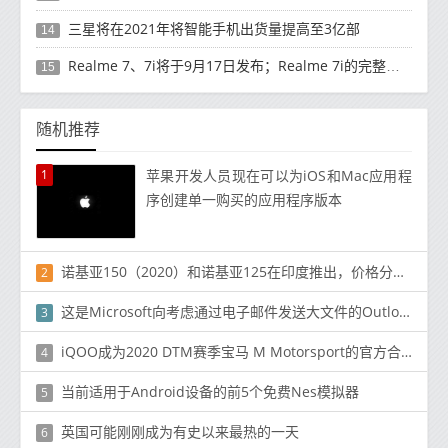
三星将在2021年将智能手机出货量提高至3亿部
14
Realme 7、7i将于9月17日发布；Realme 7i的完整规格并导致泄漏
15
随机推荐
1
苹果开发人员现在可以为iOS和Mac应用程
序创建单一购买的应用程序版本
诺基亚150（2020）和诺基亚125在印度推出，价格分别为₹2,299和₹1,999
2
这是Microsoft向考虑通过电子邮件发送大文件的Outlook.com用户的信息
3
iQOO成为2020 DTM赛季宝马 M Motorsport的官方合作伙伴
4
当前适用于Android设备的前5个免费Nes模拟器
5
英国可能刚刚成为有史以来最热的一天
6