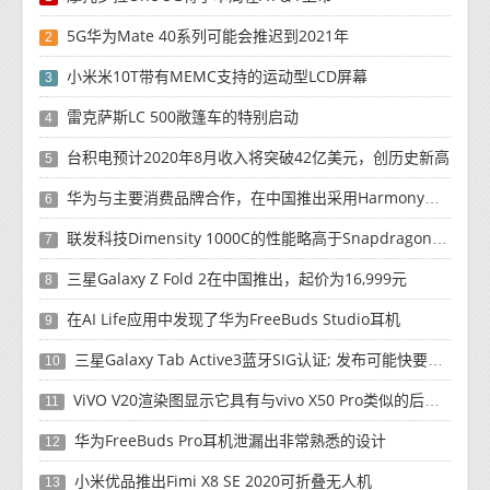
5G华为Mate 40系列可能会推迟到2021年
2
小米米10T带有MEMC支持的运动型LCD屏幕
3
雷克萨斯LC 500敞篷车的特别启动
4
台积电预计2020年8月收入将突破42亿美元，创历史新高
5
华为与主要消费品牌合作，在中国推出采用HarmonyOS 2.0的智能家居产品
6
联发科技Dimensity 1000C的性能略高于Snapdragon 765G
7
三星Galaxy Z Fold 2在中国推出，起价为16,999元
8
在AI Life应用中发现了华为FreeBuds Studio耳机
9
三星Galaxy Tab Active3蓝牙SIG认证; 发布可能快要结束了
10
ViVO V20渲染图显示它具有与vivo X50 Pro类似的后部设计
11
华为FreeBuds Pro耳机泄漏出非常熟悉的设计
12
小米优品推出Fimi X8 SE 2020可折叠无人机
13