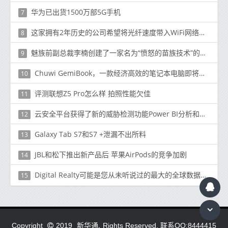
华为已出货1500万部5G手机
7
这家拥有2年历史的公司希望将光纤速度带入WiFi网络同时降低创建和管理网络的成本
8
魅族前副总裁李楠创建了一家名为“愤怒的苗族技术”的新公司
9
Chuwi GemiBook，一款经济高效的笔记本电脑即将问世
10
评测联想Z5 Pro怎么样 拍照性能欠佳
11
云安全平台获得了新的威胁检测功能Power BI分析和新的更高级的防火墙选项
12
Galaxy Tab S7和S7 +泄漏不出所料
13
JBL和松下推出新产品后 苹果AirPods的竞争加剧
14
Digital Realty可能是您从未听说过的最大的全球数据中心
15
新华通.
Copyright
2019
Rights Reserved. 联系QQ:8444415