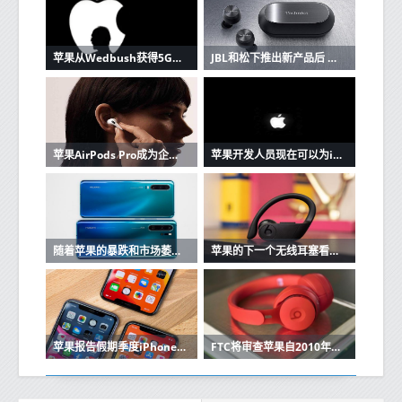
苹果从Wedbush获得5G潜在看涨信号
JBL和松下推出新产品后 苹果AirPods的竞争加剧
苹果AirPods Pro成为企业家最好朋友的3个原因
苹果开发人员现在可以为iOS和Mac应用程序创建单一购买的应用程序版本
随着苹果的暴跌和市场萎缩，华为在中国保持强大
苹果的下一个无线耳塞看起来很像Beats Powerbeats Pro
苹果报告假期季度iPhone销售强劲
FTC将审查苹果自2010年以来的收购