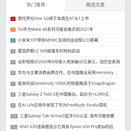
热门推荐
精选文章
摩托罗拉One 5G将于本周在AT＆T上市
1
5G华为Mate 40系列可能会推迟到2021年
2
小米米10T带有MEMC支持的运动型LCD屏幕
3
雷克萨斯LC 500敞篷车的特别启动
4
台积电预计2020年8月收入将突破42亿美元，创历史新高
5
华为与主要消费品牌合作，在中国推出采用HarmonyOS 2.0的智能家居产品
6
联发科技Dimensity 1000C的性能略高于Snapdragon 765G
7
三星Galaxy Z Fold 2在中国推出，起价为16,999元
8
在AI Life应用中发现了华为FreeBuds Studio耳机
9
三星Galaxy Tab Active3蓝牙SIG认证; 发布可能快要结束了
10
ViVO V20渲染图显示它具有与vivo X50 Pro类似的后部设计
11