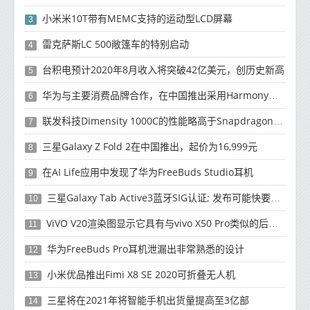
小米米10T带有MEMC支持的运动型LCD屏幕
3
雷克萨斯LC 500敞篷车的特别启动
4
台积电预计2020年8月收入将突破42亿美元，创历史新高
5
华为与主要消费品牌合作，在中国推出采用HarmonyOS 2.0的智能家居产品
6
联发科技Dimensity 1000C的性能略高于Snapdragon 765G
7
三星Galaxy Z Fold 2在中国推出，起价为16,999元
8
在AI Life应用中发现了华为FreeBuds Studio耳机
9
三星Galaxy Tab Active3蓝牙SIG认证; 发布可能快要结束了
10
ViVO V20渲染图显示它具有与vivo X50 Pro类似的后部设计
11
华为FreeBuds Pro耳机泄漏出非常熟悉的设计
12
小米优品推出Fimi X8 SE 2020可折叠无人机
13
三星将在2021年将智能手机出货量提高至3亿部
14