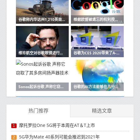
谷歌称内华达州1,210英亩土地将用于未来数据中心
根据欧盟被遗忘的权利授权谷歌的义务适用于全球
维珍航空对谷歌眼镜进行测试以帮助航空公司乘客
谷歌为CES 2020带来了A-Game更新
Sonos起诉谷歌 声称它窃取了其多房间扬声器技术
谷歌的AI方法能够在几分钟内预测天气
热门推荐
精选文章
摩托罗拉One 5G将于本周在AT＆T上市
1
5G华为Mate 40系列可能会推迟到2021年
2