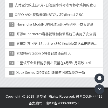
支付宝蚂蚁庄园8月7日答题小鸡考考你养小鸡捐的爱心蛋都去哪里了
8
OPPO A92s获得泰国NBTC认证为Reno4 Z 5G
9
Narendra Modi的UPI付款应用程序APK下载＆评论
10
开源Kubernetes容器管理和协调系统已实施了安全漏洞披露政策
11
惠普新的14英寸Spectre x360 flexible笔记本电脑通过Evo认证
12
索尼PlayStation 5将会记录语音聊天
13
三星领军企业智能手机出货量在4月至6月暴跌50％
14
Xbox Series X的惊喜功能将使旧游戏焕然一新
15
新华通.
Copyright
2019
Rights Reserved. 联系QQ:8444415
备案编号：渝ICP备20006988号-3