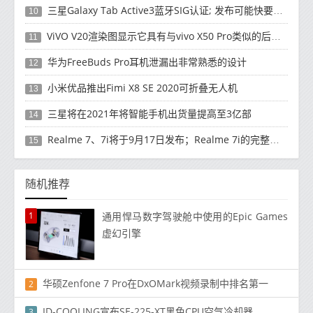
三星Galaxy Tab Active3蓝牙SIG认证; 发布可能快要结束了
10
ViVO V20渲染图显示它具有与vivo X50 Pro类似的后部设计
11
华为FreeBuds Pro耳机泄漏出非常熟悉的设计
12
小米优品推出Fimi X8 SE 2020可折叠无人机
13
三星将在2021年将智能手机出货量提高至3亿部
14
Realme 7、7i将于9月17日发布；Realme 7i的完整规格并导致泄漏
15
随机推荐
1
通用悍马数字驾驶舱中使用的Epic Games
虚幻引擎
华硕Zenfone 7 Pro在DxOMark视频录制中排名第一
2
ID-COOLING宣布SE-225-XT黑色CPU空气冷却器
3