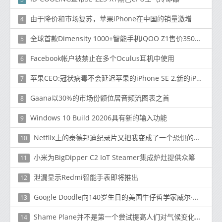
由于降价和市场复苏，苹果iPhone在中国的销量激增
4
全球首款Dimensity 1000+智能手机iQOO Z1售价350美元
5
Facebook帐户被禁止在多个Oculus耳机中使用
6
苹果CEO:冠状病毒不会延迟苹果的iPhone SE 2,新的iPad Pro
7
Gaana以30%的市场份额位居音频流图表之首
8
Windows 10 Build 20206具有新的输入功能
9
Netflix上的泰德邦迪纪录片又把我变成了一个恐惧的青少年
10
小米为BigDipper C2 IoT Steamer集成炉灶提供众筹
11
泄漏显示Redmi智能手表即将推出
12
Google Doodle向140岁生日的美国牛仔哲学家威尔·罗杰斯致敬
13
Shame Plane并不是第一个尝试提高人们对气候变化认识的网站
14