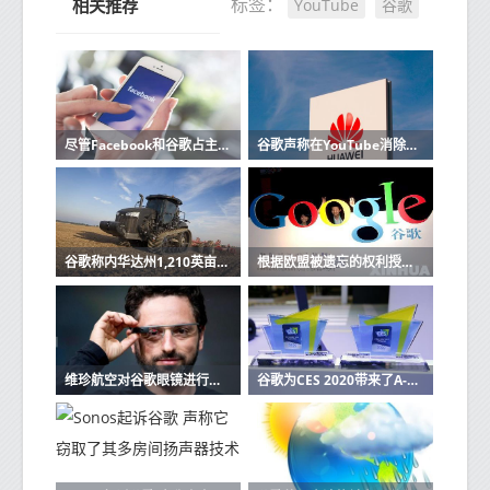
YouTube
谷歌
标签：
相关推荐
尽管Facebook和谷歌占主导地位但微软并未放弃其广告业务
谷歌声称在YouTube消除极端主义视频方面取得了进展
谷歌称内华达州1,210英亩土地将用于未来数据中心
根据欧盟被遗忘的权利授权谷歌的义务适用于全球
维珍航空对谷歌眼镜进行测试以帮助航空公司乘客
谷歌为CES 2020带来了A-Game更新