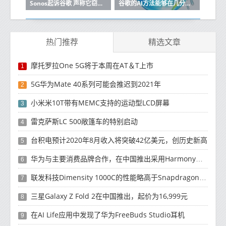
Sonos起诉谷歌 声称它窃取了其多房间扬声器技术
谷歌的AI方法能够在几分钟内预测天气
热门推荐
精选文章
摩托罗拉One 5G将于本周在AT＆T上市
1
5G华为Mate 40系列可能会推迟到2021年
2
小米米10T带有MEMC支持的运动型LCD屏幕
3
雷克萨斯LC 500敞篷车的特别启动
4
台积电预计2020年8月收入将突破42亿美元，创历史新高
5
华为与主要消费品牌合作，在中国推出采用HarmonyOS 2.0的智能家居产品
6
联发科技Dimensity 1000C的性能略高于Snapdragon 765G
7
三星Galaxy Z Fold 2在中国推出，起价为16,999元
8
在AI Life应用中发现了华为FreeBuds Studio耳机
9