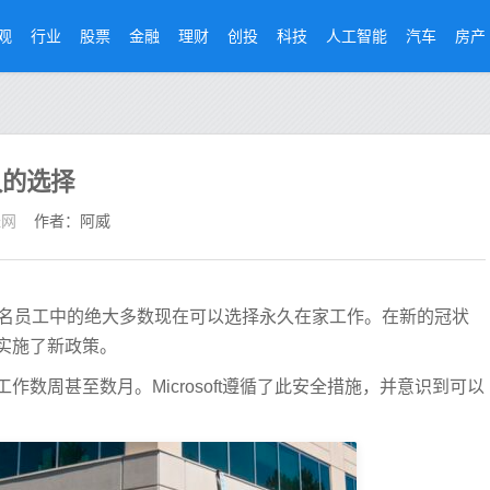
观
行业
股票
金融
理财
创投
科技
人工智能
汽车
房产
久的选择
经网
作者：阿威
万名员工中的绝大多数现在可以选择永久在家工作。在新的冠状
实施了新政策。
数周甚至数月。Microsoft遵循了此安全措施，并意识到可以