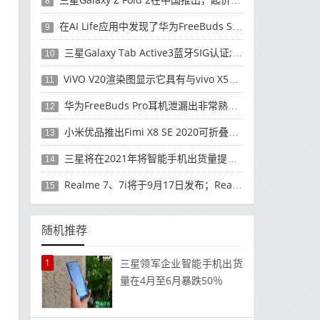
8
在AI Life应用中发现了华为FreeBuds Studio耳机
9
三星Galaxy Tab Active3蓝牙SIG认证; 发布可能快要结束了
10
ViVO V20渲染图显示它具有与vivo X50 Pro类似的后部设计
11
华为FreeBuds Pro耳机泄漏出非常熟悉的设计
12
小米优品推出Fimi X8 SE 2020可折叠无人机
13
三星将在2021年将智能手机出货量提高至3亿部
14
Realme 7、7i将于9月17日发布；Realme 7i的完整规格并导致泄漏
15
随机推荐
1
三星领军企业智能手机出货
量在4月至6月暴跌50％