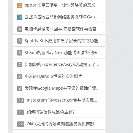
oppor15星云渐变，让你领略美的意义
2
云战争击败亚马逊网络服务微软与Gap达成5年协议
3
电脑卡屏是怎么回事 先检查软件再检查硬件
4
Spotify Kids应用扩展了家长的控制功能
5
Steam的新Play Next功能试图减少积压
6
新加坡的ExperienceAvaya活动揭示了大多数IT买家不了解公司的一些事情
7
小米Mi Band 5泄漏的实时照片
8
发现使Google Maps共享您的精确位置的隐藏代码
9
Instagram与Messenger合并以实现更轻松的跨平台消息传递
10
如何将微信调成黑色主题？
11
Okta采用的方法与知名服务提供商部署的常规MDM方法不同
12