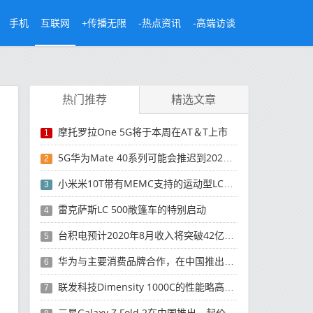
手机
互联网
+传播无限
-热点资讯
-高端访谈
热门推荐
精选文章
摩托罗拉One 5G将于本周在AT＆T上市
1
5G华为Mate 40系列可能会推迟到2021年
2
小米米10T带有MEMC支持的运动型LCD屏幕
3
雷克萨斯LC 500敞篷车的特别启动
4
台积电预计2020年8月收入将突破42亿美元，创历史新高
5
华为与主要消费品牌合作，在中国推出采用HarmonyOS 2.0的智能家居产品
6
联发科技Dimensity 1000C的性能略高于Snapdragon 765G
7
三星Galaxy Z Fold 2在中国推出，起价为16,999元