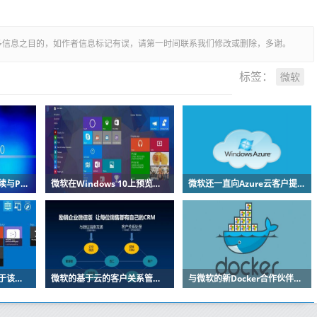
多信息之目的，如作者信息标记有误，请第一时间联系我们修改或删除，多谢。
微软
标签：
微软的生命科学推动继续与Parexel合作
微软在Windows 10上预览节省空间的OneDrive功能
微软还一直向Azure云客户提供在GPU加速的虚拟机上运行其应用程序的选项
微软的个人计算部门由于该公司电话业务下滑而遭受挫折
微软的基于云的客户关系管理软件Dynamics CRM Online将紧随其后
与微软的新Docker合作伙伴关系是对工作的扩展该工作于今年初开始