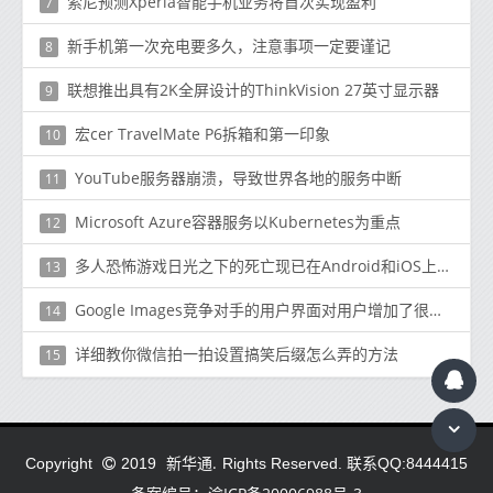
索尼预测Xperia智能手机业务将首次实现盈利
7
新手机第一次充电要多久，注意事项一定要谨记
8
联想推出具有2K全屏设计的ThinkVision 27英寸显示器
9
宏cer TravelMate P6拆箱和第一印象
10
YouTube服务器崩溃，导致世界各地的服务中断
11
Microsoft Azure容器服务以Kubernetes为重点
12
多人恐怖游戏日光之下的死亡现已在Android和iOS上推出
13
Google Images竞争对手的用户界面对用户增加了很多功能
14
详细教你微信拍一拍设置搞笑后缀怎么弄的方法
15
新华通.
Copyright
2019
Rights Reserved. 联系QQ:8444415