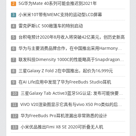
5G华为Mate 40系列可能会推迟到2021年
2
小米米10T带有MEMC支持的运动型LCD屏幕
3
雷克萨斯LC 500敞篷车的特别启动
4
台积电预计2020年8月收入将突破42亿美元，创历史新高
5
华为与主要消费品牌合作，在中国推出采用HarmonyOS 2.0的智能家居产品
6
联发科技Dimensity 1000C的性能略高于Snapdragon 765G
7
三星Galaxy Z Fold 2在中国推出，起价为16,999元
8
在AI Life应用中发现了华为FreeBuds Studio耳机
9
三星Galaxy Tab Active3蓝牙SIG认证; 发布可能快要结束了
10
ViVO V20渲染图显示它具有与vivo X50 Pro类似的后部设计
11
华为FreeBuds Pro耳机泄漏出非常熟悉的设计
12
小米优品推出Fimi X8 SE 2020可折叠无人机
13