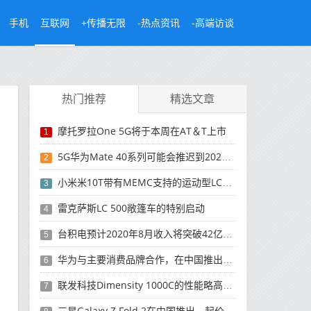
手机
互联网
+传播无限
-热点资讯
-高端访谈
热门推荐
精选文章
摩托罗拉One 5G将于本周在AT＆T上市
1
5G华为Mate 40系列可能会推迟到2021年
2
小米米10T带有MEMC支持的运动型LCD屏幕
3
雷克萨斯LC 500敞篷车的特别启动
4
台积电预计2020年8月收入将突破42亿美元，创历史新高
5
华为与主要消费品牌合作，在中国推出采用HarmonyOS 2.0的智能家居产品
6
联发科技Dimensity 1000C的性能略高于Snapdragon 765G
7
三星Galaxy Z Fold 2在中国推出，起价为16,999元