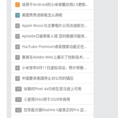
适用于Android的小米穿戴应用2.0更新带来了几个新功能
2
美图秀秀消除笔怎么用呢
3
Apple Music与主要唱片公司达成新交易,没有“ Apple Prime”捆绑协议
4
Aptoide已被黑客入侵 您的数据可能有危险
5
YouTube Premium语音搜索功能正在测试中
6
惠普在Adobe MAX上展示了创新技术，新的显示器和ZCentral
7
小米宣布8月11日虚拟活动，预计将推出Mi 10 Pro Plus
8
中国要求美国停止对公司的镇压
9
谷歌的Pixel 4a已经在亚马逊上可用
10
三星预计6G将于2028年商用
11
在性能方面Realme 6是真正的Pro 这就是原因
12