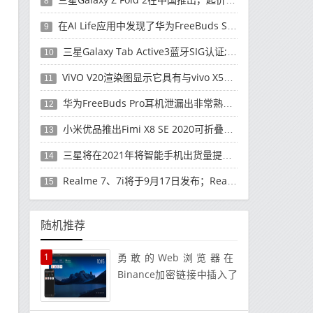
8
在AI Life应用中发现了华为FreeBuds Studio耳机
9
三星Galaxy Tab Active3蓝牙SIG认证; 发布可能快要结束了
10
ViVO V20渲染图显示它具有与vivo X50 Pro类似的后部设计
11
华为FreeBuds Pro耳机泄漏出非常熟悉的设计
12
小米优品推出Fimi X8 SE 2020可折叠无人机
13
三星将在2021年将智能手机出货量提高至3亿部
14
Realme 7、7i将于9月17日发布；Realme 7i的完整规格并导致泄漏
15
随机推荐
1
勇敢的Web浏览器在
Binance加密链接中插入了
会员代码