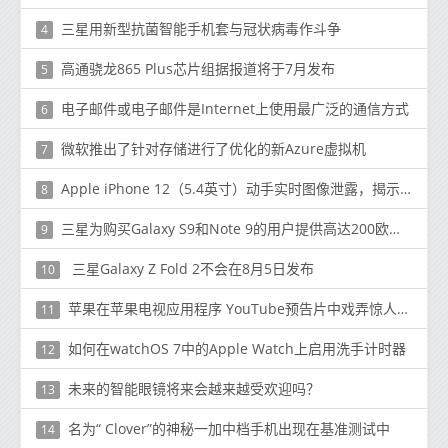
三星用新型抗菌智能手机套与冠状病毒作斗争
4
高通骁龙865 Plus芯片组据报道将于7月发布
5
电子邮件或电子邮件是Internet上使用最广泛的通信方式
6
微软推出了针对存储进行了优化的新Azure虚拟机
7
Apple iPhone 12（5.4英寸）动手实时图像泄露，揭示设计
8
三星为购买Galaxy S9和Note 9的用户提供高达200欧元的报销
9
三星Galaxy Z Fold 2不会在8月5日发布
10
苹果在苹果电视应用程序 YouTube预告片中戏弄惊人的故事
11
如何在watchOS 7中的Apple Watch上启用洗手计时器
12
未来的智能眼镜将来会越来越受欢迎吗？
13
名为“ Clover”的神秘一加中档手机出现在基准测试中
14