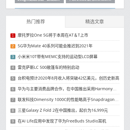
热门推荐
精选文章
摩托罗拉One 5G将于本周在AT＆T上市
1
5G华为Mate 40系列可能会推迟到2021年
2
小米米10T带有MEMC支持的运动型LCD屏幕
3
雷克萨斯LC 500敞篷车的特别启动
4
台积电预计2020年8月收入将突破42亿美元，创历史新高
5
华为与主要消费品牌合作，在中国推出采用HarmonyOS 2.0的智能家居产品
6
联发科技Dimensity 1000C的性能略高于Snapdragon 765G
7
三星Galaxy Z Fold 2在中国推出，起价为16,999元
8
在AI Life应用中发现了华为FreeBuds Studio耳机
9