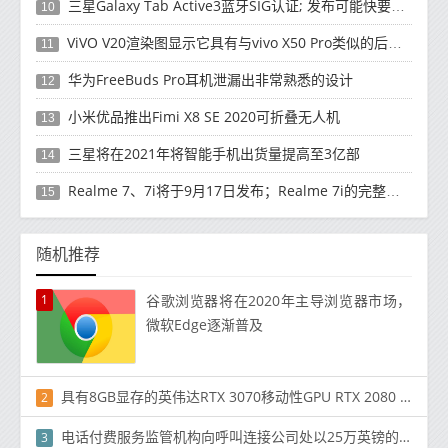
三星Galaxy Tab Active3蓝牙SIG认证; 发布可能快要结束了
10
ViVO V20渲染图显示它具有与vivo X50 Pro类似的后部设计
11
华为FreeBuds Pro耳机泄漏出非常熟悉的设计
12
小米优品推出Fimi X8 SE 2020可折叠无人机
13
三星将在2021年将智能手机出货量提高至3亿部
14
Realme 7、7i将于9月17日发布；Realme 7i的完整规格并导致泄漏
15
随机推荐
1
谷歌浏览器将在2020年主导浏览器市场，
微软Edge逐渐普及
具有8GB显存的英伟达RTX 3070移动性GPU RTX 2080 Ti Tier
2
电话付费服务监管机构向呼叫连接公司处以25万英镑的罚款
3