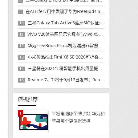
8
在AI Life应用中发现了华为FreeBuds Studio耳机
9
三星Galaxy Tab Active3蓝牙SIG认证; 发布可能快要结束了
10
ViVO V20渲染图显示它具有与vivo X50 Pro类似的后部设计
11
华为FreeBuds Pro耳机泄漏出非常熟悉的设计
12
小米优品推出Fimi X8 SE 2020可折叠无人机
13
三星将在2021年将智能手机出货量提高至3亿部
14
Realme 7、7i将于9月17日发布；Realme 7i的完整规格并导致泄漏
15
随机推荐
1
平板电脑哪个牌子好 华为和
苹果哪个更值得选择