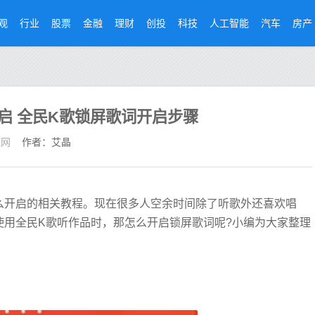
观
行业
股票
金融
理财
创投
科技
人工智能
汽车
房产
启 全民K歌锁屏歌词开启步骤
经网
作者：艾晶
么开启的相关教程。现在很多人空余时间除了听歌外还喜欢唱
使用全民K歌听作品时，那怎么开启锁屏歌词呢?小编为大家整理