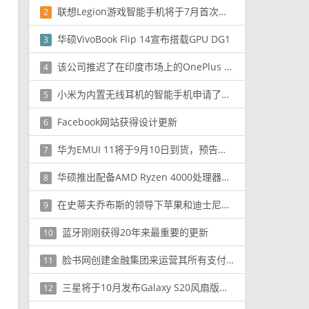
联想Legion游戏智能手机将于7月首次亮相
2
华硕VivoBook Flip 14宣布搭载GPU DG1
3
该公司推迟了在印度市场上的OnePlus 8和8 Pro销售
4
小米为内置无线耳机的智能手机申请了专利
5
Facebook网站获得设计更新
6
华为EMUI 11将于9月10日到货，预告片暗示了跨平台支持
7
华硕推出配备AMD Ryzen 4000处理器的VivoBook Flip 14 TM420IA 2合1笔记本电脑
8
在史蒂夫乔布斯的领导下苹果和迪士尼可能会合并
9
蓝牙刚刚获得20年来最重要的更新
10
脸书网创建金融集团来运营其所有支付项目
11
三星将于10月发布Galaxy S20风扇版又名S20 Lite
12