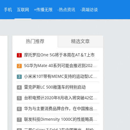
手机
互联网
+传播无限
-热点资讯
-高端访谈
热门推荐
精选文章
摩托罗拉One 5G将于本周在AT＆T上市
1
5G华为Mate 40系列可能会推迟到2021年
2
小米米10T带有MEMC支持的运动型LCD屏幕
3
雷克萨斯LC 500敞篷车的特别启动
4
台积电预计2020年8月收入将突破42亿美元，创历史新高
5
华为与主要消费品牌合作，在中国推出采用HarmonyOS 2.0的智能家居产品
6
联发科技Dimensity 1000C的性能略高于Snapdragon 765G
7
三星Galaxy Z Fold 2在中国推出，起价为16,999元