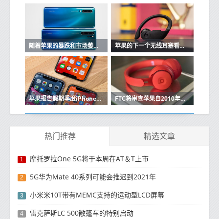
随着苹果的暴跌和市场萎缩，华为在中国保持强大
苹果的下一个无线耳塞看起来很像Beats Powerbeats Pro
苹果报告假期季度iPhone销售强劲
FTC将审查苹果自2010年以来的收购
热门推荐
精选文章
摩托罗拉One 5G将于本周在AT＆T上市
1
5G华为Mate 40系列可能会推迟到2021年
2
小米米10T带有MEMC支持的运动型LCD屏幕
3
雷克萨斯LC 500敞篷车的特别启动
4