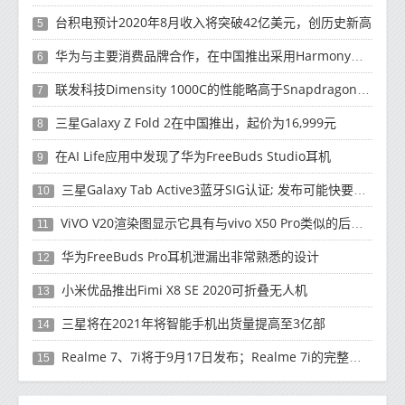
台积电预计2020年8月收入将突破42亿美元，创历史新高
5
华为与主要消费品牌合作，在中国推出采用HarmonyOS 2.0的智能家居产品
6
联发科技Dimensity 1000C的性能略高于Snapdragon 765G
7
三星Galaxy Z Fold 2在中国推出，起价为16,999元
8
在AI Life应用中发现了华为FreeBuds Studio耳机
9
三星Galaxy Tab Active3蓝牙SIG认证; 发布可能快要结束了
10
ViVO V20渲染图显示它具有与vivo X50 Pro类似的后部设计
11
华为FreeBuds Pro耳机泄漏出非常熟悉的设计
12
小米优品推出Fimi X8 SE 2020可折叠无人机
13
三星将在2021年将智能手机出货量提高至3亿部
14
Realme 7、7i将于9月17日发布；Realme 7i的完整规格并导致泄漏
15