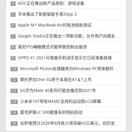
AOC正在推出新产品类别：游戏设备
4
华米推出了新款智能手表Zepp Z
5
Apple M1 MacBook Air的电池续航测试
6
Google Stadia正在推出一项新功能，允许用户向朋友发送消息
7
索尼PS5睡眠模式可能导致控制台崩溃
8
OPPO X1 2021可卷曲手机动手显示它已经准备就绪
9
Microsoft Pluton处理器将为Windows PC带来额外的安全性
10
摩托罗拉One 5G将于本周在AT＆T上市
11
5G华为Mate 40系列可能会推迟到2021年
12
小米米10T带有MEMC支持的运动型LCD屏幕
13
雷克萨斯LC 500敞篷车的特别启动
14
台积电预计2020年8月收入将突破42亿美元，创历史新高
15