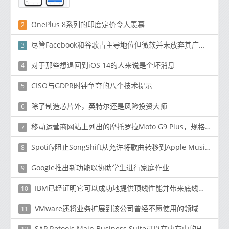
OnePlus 8系列的印度定价令人羡慕
2
尽管Facebook和谷歌占主导地位但微软并未放弃其广告业务
3
对于那些想退回到iOS 14的人来说是个坏消息
4
CISO与GDPR时钟争夺的八个技术提示
5
除了制造芯片外，英特尔还是风险投资大师
6
移动运营商网站上列出的摩托罗拉Moto G9 Plus，规格和价格
7
Spotify阻止SongShift从允许将歌曲转移到Apple Music等其他服务
8
Google推出新功能以协助学生进行家庭作业
9
IBM已经证明它可以成功地提供顶线性能并带来底线优势
10
VMware还将业务扩展到该公司曾经不愿使用的领域
11
SAP Retools Main Business Suite可以在内存中的HANA上运行