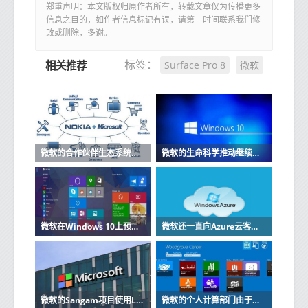
郑重声明：本文版权归原作者所有，转载文章仅为传播更多
信息之目的，如作者信息标记有误，请第一时间联系我们修
改或删除，多谢。
Surface Pro 8
微软
标签：
相关推荐
微软的合作伙伴生态系统为GDPR做准备
微软的生命科学推动继续与Parexel合作
微软在Windows 10上预览节省空间的OneDrive功能
微软还一直向Azure云客户提供在GPU加速的虚拟机上运行其应用程序的选项
微软的Sangam项目使用LinkedIn缩小技能差距
微软的个人计算部门由于该公司电话业务下滑而遭受挫折