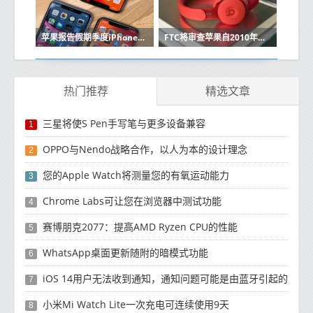
苹果报告假期季度iPhone销售强劲
FTC将审查苹果自2010年以来的收购
热门推荐
精选文章
三星将使S Pen手写笔与更多设备兼容
1
OPPO与Nendo战略合作，以人为本的设计理念
2
您的Apple Watch将测量您的有氧运动能力
3
Chrome Labs可让您在浏览器中测试功能
4
赛博朋克2077：提高AMD Ryzen CPU的性能
5
WhatsApp桌面更新随附的暗模式功能
6
iOS 14用户无法收到通知，通知问题可能是由蓝牙引起的
7
小米Mi Watch Lite一次充电可连续使用9天
8