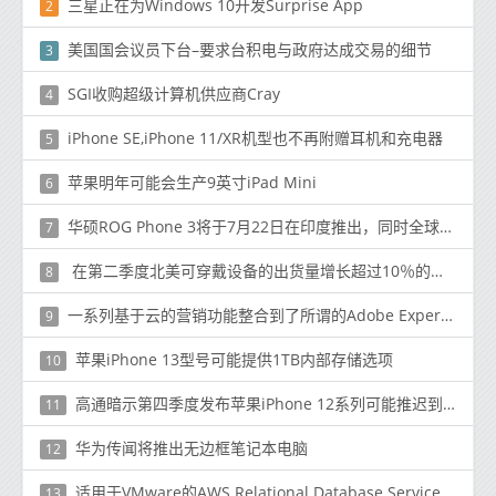
三星正在为Windows 10开发Surprise App
2
美国国会议员下台–要求台积电与政府达成交易的细节
3
SGI收购超级计算机供应商Cray
4
iPhone SE,iPhone 11/XR机型也不再附赠耳机和充电器
5
苹果明年可能会生产9英寸iPad Mini
6
华硕ROG Phone 3将于7月22日在印度推出，同时全球发售
7
在第二季度北美可穿戴设备的出货量增长超过10％的情况下，苹果仍然位居榜首
8
一系列基于云的营销功能整合到了所谓的Adobe Experience Cloud中
9
苹果iPhone 13型号可能提供1TB内部存储选项
10
高通暗示第四季度发布苹果iPhone 12系列可能推迟到十月
11
华为传闻将推出无边框笔记本电脑
12
适用于VMware的AWS Relational Database Service将于秋季推出
13