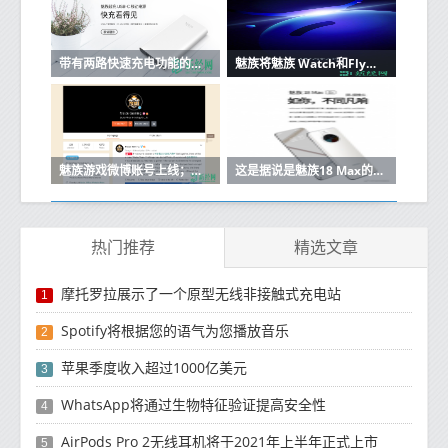
带有两路快速充电功能的魅族Supercharged USB-C移动电源以¥169推出
魅族将魅族 Watch和Flyme For Watch的商标归功于即将推出的可穿戴设备
魅族游戏微博账号上线；游戏智能手机可能即将推出
这是据说是魅族18 Max的规格曝光
热门推荐
精选文章
摩托罗拉展示了一个原型无线非接触式充电站
1
Spotify将根据您的语气为您播放音乐
2
苹果季度收入超过1000亿美元
3
WhatsApp将通过生物特征验证提高安全性
4
AirPods Pro 2无线耳机将于2021年上半年正式上市
5