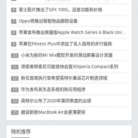
富士胶片推出了GFX 100S，这是功能和价格
6
Oppo将推出智能物品跟踪设备
7
苹果宣布推出限量版Apple Watch Series 6 Black Unity智能手表
8
苹果在Fitness Plus中添加了名人指导的步行锻炼
9
小米为新的Mi Mix模型开发的滑动屏幕设计泄漏
10
泄密者称索尼可能很快会复兴Xperia Compact系列
11
新任首席执行官希望英特尔重返芯片制造领域
12
华为发布其生态系统的新应用程序
13
英特尔公布了2020年第四季度的业绩
14
据说新款MacBook Air会更薄更轻
15
随机推荐