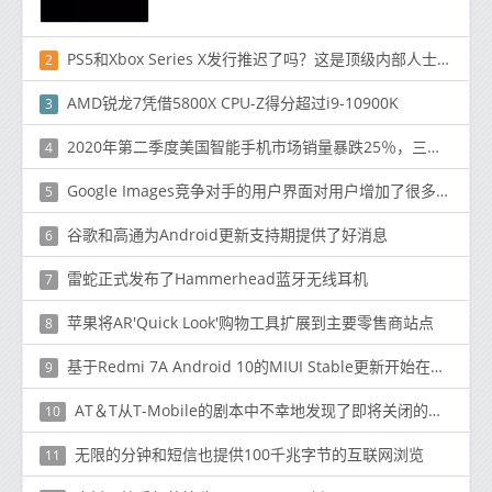
PS5和Xbox Series X发行推迟了吗？这是顶级内部人士所说的
2
AMD锐龙7凭借5800X CPU-Z得分超过i9-10900K
3
2020年第二季度美国智能手机市场销量暴跌25％，三星受影响最小
4
Google Images竞争对手的用户界面对用户增加了很多功能
5
谷歌和高通为Android更新支持期提供了好消息
6
雷蛇正式发布了Hammerhead蓝牙无线耳机
7
苹果将​​AR'Quick Look'购物工具扩展到主要零售商站点
8
基于Redmi 7A Android 10的MIUI Stable更新开始在印度推出
9
AT＆T从T-Mobile的剧本中不幸地发现了即将关闭的商店
10
无限的分钟和短信也提供100千兆字节的互联网浏览
11