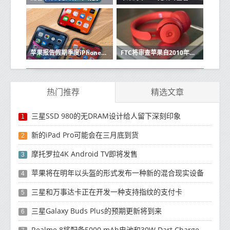
苹果报告假期季度iPhone销售强劲
FTC将审查苹果自2010年以来的收购
热门推荐
精选文章
三星SSD 980的无DRAM设计给人留下深刻印象
1
新的iPad Pro可能会在三月底到货
2
摩托罗拉4K Android TV即将发售
3
苹果将在明年以头盔的形式发布一种新的混合现实设备
4
三星和万事达卡正在开发一种支持指纹的支付卡
5
三星Galaxy Buds Plus的预期更新将到来
6
Realme 8将配备5000 mAh电池和30W Dart Charge功能