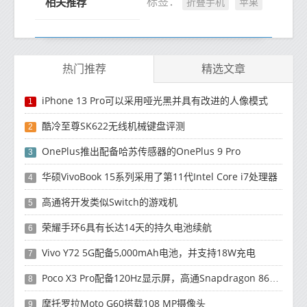
折叠手机
苹果
标签：
相关推荐
热门推荐
精选文章
iPhone 13 Pro可以采用哑光黑并具有改进的人像模式
1
酷冷至尊SK622无线机械键盘评测
2
OnePlus推出配备哈苏传感器的OnePlus 9 Pro
3
华硕VivoBook 15系列采用了第11代Intel Core i7处理器
4
高通将开发类似Switch的游戏机
5
荣耀手环6具有长达14天的持久电池续航
6
Vivo Y72 5G配备5,000mAh电池，并支持18W充电
7
Poco X3 Pro配备120Hz显示屏，高通Snapdragon 860处理器
8
摩托罗拉Moto G60搭载108 MP摄像头
9