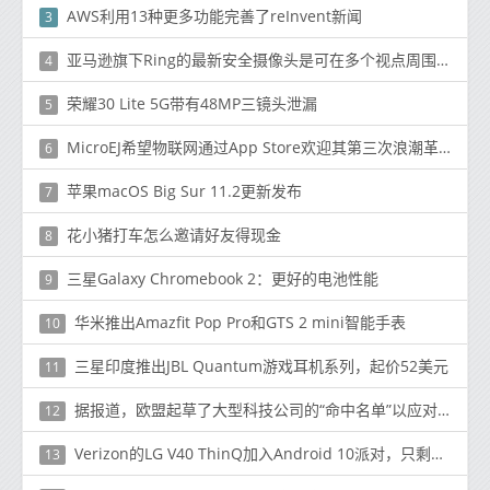
AWS利用13种更多功能完善了reInvent新闻
3
亚马逊旗下Ring的最新安全摄像头是可在多个视点周围飞行的自主无人机
4
荣耀30 Lite 5G带有48MP三镜头泄漏
5
MicroEJ希望物联网通过App Store欢迎其第三次浪潮革命
6
苹果macOS Big Sur 11.2更新发布
7
花小猪打车怎么邀请好友得现金
8
三星Galaxy Chromebook 2：更好的电池性能
9
华米推出Amazfit Pop Pro和GTS 2 mini智能手表
10
三星印度推出JBL Quantum游戏耳机系列，起价52美元
11
据报道，欧盟起草了大型科技公司的“命中名单”以应对更严格的规定
12
Verizon的LG V40 ThinQ加入Android 10派对，只剩下一个运营商
13