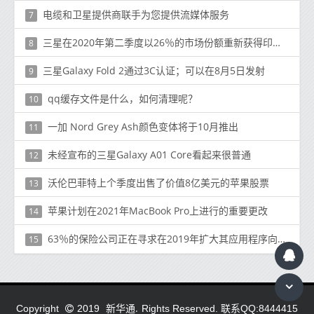
电缆和卫星提供商联手为您提供流媒体服务
7
三星在2020年第二季度以26％的市场份额重新获得印度第二名
8
三星Galaxy Fold 2通过3C认证；可以在8月5日发射
9
qq缓存文件是什么，如何清理呢？
10
一加 Nord Grey Ash颜色变体将于10月推出
11
未经宣布的三星Galaxy A01 Core看起来很普通
12
沃伦巴菲特上个季度出售了价值8亿美元的苹果股票
13
苹果计划在2021年MacBook Pro上进行的重要更改
14
63％的保险公司正在寻求在2019年扩大其应用程序向云计算的迁移
15
新华通.
Copyright
2019
Rights Reserved. 联系QQ:8444415