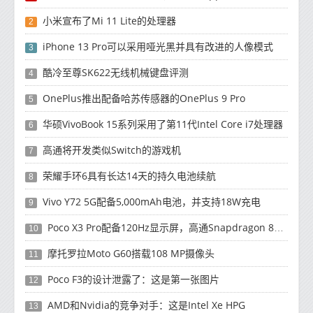
小米宣布了Mi 11 Lite的处理器
2
iPhone 13 Pro可以采用哑光黑并具有改进的人像模式
3
酷冷至尊SK622无线机械键盘评测
4
OnePlus推出配备哈苏传感器的OnePlus 9 Pro
5
华硕VivoBook 15系列采用了第11代Intel Core i7处理器
6
高通将开发类似Switch的游戏机
7
荣耀手环6具有长达14天的持久电池续航
8
Vivo Y72 5G配备5,000mAh电池，并支持18W充电
9
Poco X3 Pro配备120Hz显示屏，高通Snapdragon 860处理器
10
摩托罗拉Moto G60搭载108 MP摄像头
11
Poco F3的设计泄露了：这是第一张图片
12
AMD和Nvidia的竞争对手：这是Intel Xe HPG
13