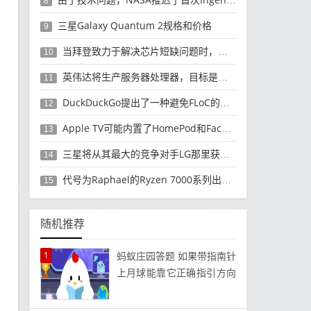
8
三星Galaxy Quantum 2规格和价格
9
当拜登致力于解决芯片短缺问题时，英特尔承诺将为汽车制造商提供帮助
10
英伟达将生产服务器处理器，目标是英特尔
11
DuckDuckGo提出了一种避免FLoC的方法
12
Apple TV可能内置了HomePod和FaceTime摄像头
13
三星将从其最大的竞争对手LG那里获得OLED面板
14
代号为Raphael的Ryzen 7000系列出现了
15
随机推荐
1
蚂蚁庄园答题 如果带指南针
上月球能靠它正确指引方向
吗