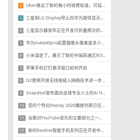
Uber推出了新的每小时收费标准，可延长往返行程
2
三星和LG Display停止向华为提供显示面板
3
三星显示器宣布正在开发可折叠两次的智能手机屏幕
4
华为mate40pro前置摄像头像素是多少_前置摄像头像素详情
5
小米溜走了，展示了新的中端高通芯片Snapdragon 768G
6
苹果手机钉钉悬浮窗口如何开启
7
O2使用开放无线电接入网络技术进一步改善网络服务
8
Snapdeal宣布面向全球专业人士的AI Hackathon
9
您的个性化Replay 2020播放列表已在Apple Music中提供
10
谷歌对YouTube音乐的主要部分之一进行了更改
11
新的Realme智能手机系列正在开发中，预计将很快推出
12