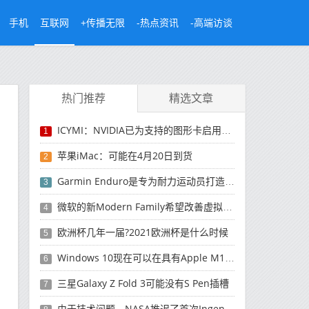
手机
互联网
+传播无限
-热点资讯
-高端访谈
热门推荐
精选文章
ICYMI：NVIDIA已为支持的图形卡启用了可调整大小的BAR和RTX语音
1
苹果iMac：可能在4月20日到货
2
Garmin Enduro是专为耐力运动员打造的太阳能充电智能手表
3
微软的新Modern Family希望改善虚拟会议体验
4
欧洲杯几年一届?2021欧洲杯是什么时候
5
Windows 10现在可以在具有Apple M1处理器的Mac上运行
6
三星Galaxy Z Fold 3可能没有S Pen插槽
7
由于技术问题，NASA推迟了首次Ingenuity飞行