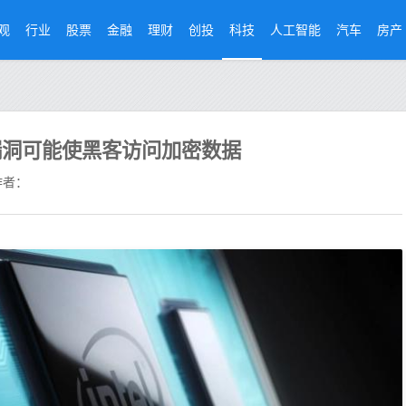
观
行业
股票
金融
理财
创投
科技
人工智能
汽车
房产
漏洞可能使黑客访问加密数据
者：