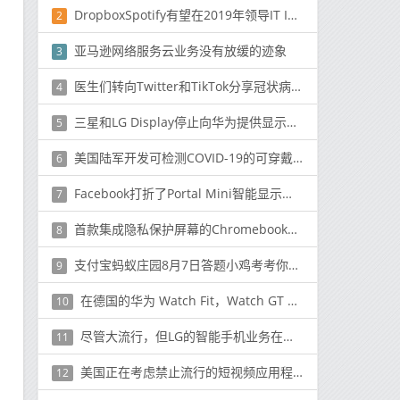
DropboxSpotify有望在2019年领导IT IPO
2
亚马逊网络服务云业务没有放缓的迹象
3
医生们转向Twitter和TikTok分享冠状病毒的消息
4
三星和LG Display停止向华为提供显示面板
5
美国陆军开发可检测COVID-19的可穿戴设备
6
Facebook打折了Portal Mini智能显示器 但在亚马逊上更便宜
7
首款集成隐私保护屏幕的Chromebook将于2020年上市
8
支付宝蚂蚁庄园8月7日答题小鸡考考你养小鸡捐的爱心蛋都去哪里了
9
在德国的华为 Watch Fit，Watch GT 2 Pro和FreeBuds Pro订单包括免费的Body Fat Smart Scale
10
尽管大流行，但LG的智能手机业务在第二季度看到了积极的趋势
11
美国正在考虑禁止流行的短视频应用程序TikTok
12