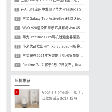
8
在AI Life应用中发现了华为FreeBuds Studio耳机
9
三星Galaxy Tab Active3蓝牙SIG认证; 发布可能快要结束了
10
ViVO V20渲染图显示它具有与vivo X50 Pro类似的后部设计
11
华为FreeBuds Pro耳机泄漏出非常熟悉的设计
12
小米优品推出Fimi X8 SE 2020可折叠无人机
13
三星将在2021年将智能手机出货量提高至3亿部
14
Realme 7、7i将于9月17日发布；Realme 7i的完整规格并导致泄漏
15
随机推荐
1
Google Home终于死了，
让续集谣言游戏开始吧