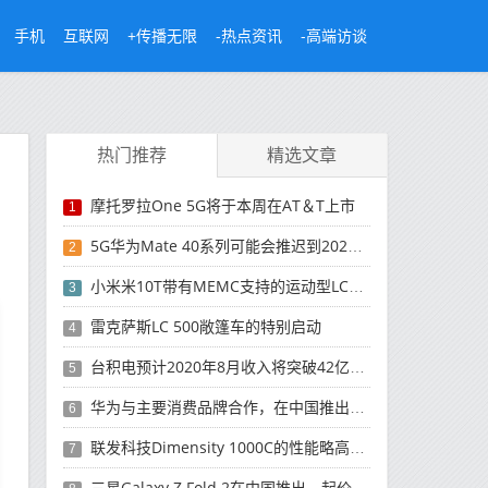
手机
互联网
+传播无限
-热点资讯
-高端访谈
热门推荐
精选文章
摩托罗拉One 5G将于本周在AT＆T上市
1
5G华为Mate 40系列可能会推迟到2021年
2
小米米10T带有MEMC支持的运动型LCD屏幕
3
雷克萨斯LC 500敞篷车的特别启动
4
台积电预计2020年8月收入将突破42亿美元，创历史新高
5
华为与主要消费品牌合作，在中国推出采用HarmonyOS 2.0的智能家居产品
6
联发科技Dimensity 1000C的性能略高于Snapdragon 765G
7
三星Galaxy Z Fold 2在中国推出，起价为16,999元