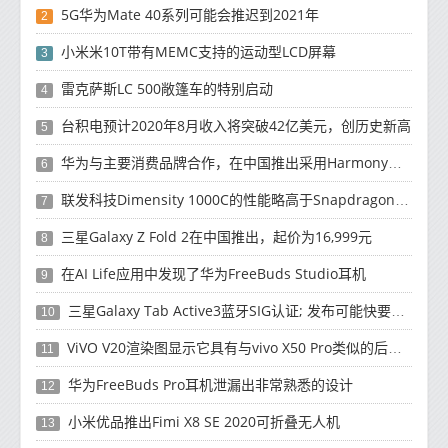
5G华为Mate 40系列可能会推迟到2021年
2
小米米10T带有MEMC支持的运动型LCD屏幕
3
雷克萨斯LC 500敞篷车的特别启动
4
台积电预计2020年8月收入将突破42亿美元，创历史新高
5
华为与主要消费品牌合作，在中国推出采用HarmonyOS 2.0的智能家居产品
6
联发科技Dimensity 1000C的性能略高于Snapdragon 765G
7
三星Galaxy Z Fold 2在中国推出，起价为16,999元
8
在AI Life应用中发现了华为FreeBuds Studio耳机
9
三星Galaxy Tab Active3蓝牙SIG认证; 发布可能快要结束了
10
ViVO V20渲染图显示它具有与vivo X50 Pro类似的后部设计
11
华为FreeBuds Pro耳机泄漏出非常熟悉的设计
12
小米优品推出Fimi X8 SE 2020可折叠无人机
13