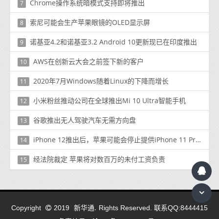
Chrome操作系统暗模式支持即将推出
7
索尼可能会生产苹果眼镜的OLED显示屏
8
诺基亚4.2和诺基亚3.2 Android 10更新现已在印度推出
9
AWS在创新云大会之前签下新的客户
10
2020年7月Windows随着Linux的下降而增长
11
小米粉丝推动公司在全球推出Mi 10 Ultra智能手机
12
谷歌推出无人驾驶汽车无需方向盘
13
iPhone 12推出后，苹果可能会停止提供iPhone 11 Pro，Pro Max和XR
14
经法院裁定 苹果将对数百万的未付工资负责
15
新华通.
Copyright
2019
Rights Reserved. 联系QQ:8444415