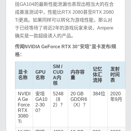
括GA104的最新性能泄漏也表现出相当大的在合
成基准测试中，性能比RTX 2080甚至RTX 2080
Ti更高。如果同样可以转化为游戏性能，那么对
于已经等待了将近2年的游戏玩家来说，Ampere
确实是一款超级诱人的产品。
传闻NVIDIA GeForce RTX 30“安培”显卡发布/规
格：
SM /
记忆
发射
显卡
GPU
CUD
内存容
体汇
时间
名称
名称
A内
量
流排
表
核
NVIDI
安培
5248
20 GB
384位
2020
A Ge
GA10
（8
GDDR6
年9月
Force
2-30
2）？
（X）？
RTX
0？
3080
Ti