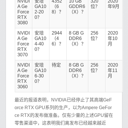
NVIDI
安培
4352
10 GB
320
2020
A Ge
GA10
（6
GDDR6
位？
年9月
Force
2-20
8）？
（X）？
RTX
0？
3080
NVIDI
安培
2944
8 GB G
256
2020
A Ge
GA10
（4
DDR6
位？
年10
Force
4-40
6）？
（X）？
月
RTX
0？
3070
NVIDI
安培
待定
8 GB G
256
2020
A Ge
GA10
DDR6
位？
年11
Force
6-30
（X）？
月
RTX
0？
3060
最近的报道表明，NVIDIA已经停止了其高端GeF
orce RTX GPU系列的生产，以为Ampere GeFor
ce RTX的发布做准备。仅有少量的上述GPU留在
零售渠道中，这表明我们离发布已经越来越近