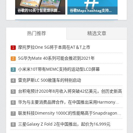
谷歌的10英寸智能显示屏很快就会上市
谷歌Maps hashtag支持悄悄出现在Android上
热门推荐
精选文章
摩托罗拉One 5G将于本周在AT＆T上市
1
5G华为Mate 40系列可能会推迟到2021年
2
小米米10T带有MEMC支持的运动型LCD屏幕
3
雷克萨斯LC 500敞篷车的特别启动
4
台积电预计2020年8月收入将突破42亿美元，创历史新高
5
华为与主要消费品牌合作，在中国推出采用HarmonyOS 2.0的智能家居产品
6
联发科技Dimensity 1000C的性能略高于Snapdragon 765G
7
三星Galaxy Z Fold 2在中国推出，起价为16,999元
8