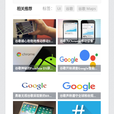
UI
谷歌
谷歌 Maps
标签：
相关推荐
谷歌雄心勃勃地推动移动3D绘图首先是Project Tango类似Kinect的智能手机
谷歌为Chrome移动设备带来了数据压缩功能
谷歌神秘的Fuschia OS获得了一个开发者网站
谷歌开始调查Google智能助理的泄露录音
勇敢无视谷歌采取新的69倍速Rust引擎削弱广告拦截的举动
谷歌声称遵守全球税收规则 支持国际标准