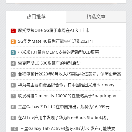
热门推荐
精选文章
摩托罗拉One 5G将于本周在AT＆T上市
1
5G华为Mate 40系列可能会推迟到2021年
2
小米米10T带有MEMC支持的运动型LCD屏幕
3
雷克萨斯LC 500敞篷车的特别启动
4
台积电预计2020年8月收入将突破42亿美元，创历史新高
5
华为与主要消费品牌合作，在中国推出采用HarmonyOS 2.0的智能家居产品
6
联发科技Dimensity 1000C的性能略高于Snapdragon 765G
7
三星Galaxy Z Fold 2在中国推出，起价为16,999元
8
在AI Life应用中发现了华为FreeBuds Studio耳机
9
三星Galaxy Tab Active3蓝牙SIG认证; 发布可能快要结束了
10