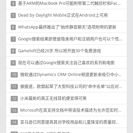
基于ARM的MacBook Pro可能附带第二代触控栏和Face ID功能
4
Dead by Daylight Mobile正式在Android上可用
5
WhatsApp最终推出了“始终静音聊天”选项附带的更新
6
Google搜索结果即使是隐身用户和注销用户也可以个性化
7
Gameloft已经20岁 所以将开放30个免费游戏
8
现在可以通过Google搜索关注自己喜欢的系列和电影
9
微软通过Dynamics CRM Online频道更新来吸引中小型企业
10
据报道，欧盟起草了大型科技公司的“命中名单”以应对更严格的规定
11
小米最新的真正无线耳机便宜得可笑
12
Microsoft在其支持文档中将该技术描述为允许您实时处理数据的分布式
13
亚马逊已同意提高其对学校用品和儿童珠宝的质量控制标准
14