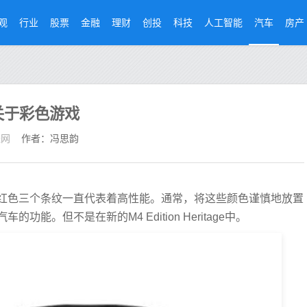
观
行业
股票
金融
理财
创投
科技
人工智能
汽车
房产
关于彩色游戏
经网
作者：冯思韵
红色三个条纹一直代表着高性能。通常，将这些颜色谨慎地放置
。但不是在新的M4 Edition Heritage中。