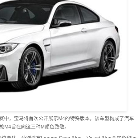
的DTM竞赛中，宝马将首次公开展示M4的特殊版本，该车型构成了汽车
款M4旨在向这三种M颜色致敬。