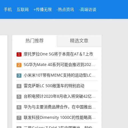
手机
互联网
+传播无限
-热点资讯
-高端访谈
热门推荐
精选文章
摩托罗拉One 5G将于本周在AT＆T上市
1
5G华为Mate 40系列可能会推迟到2021年
2
小米米10T带有MEMC支持的运动型LCD屏幕
3
雷克萨斯LC 500敞篷车的特别启动
4
台积电预计2020年8月收入将突破42亿美元，创历史新高
5
华为与主要消费品牌合作，在中国推出采用HarmonyOS 2.0的智能家居产品
6
联发科技Dimensity 1000C的性能略高于Snapdragon 765G
7
三星Galaxy Z Fold 2在中国推出，起价为16,999元