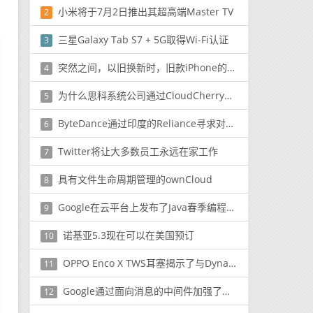
小米将于7月2日推出其超高端Master TV
2
三星Galaxy Tab S7 + 5G取得Wi-Fi认证
3
突然之间，以旧换新时，旧款iPhone的价值降低了
4
为什么思科系统公司通过CloudCherry获得CX帮助
5
ByteDance通过印度的Reliance寻求对TikTok的投资
6
Twitter将让大多数员工永远在家工作
7
具有文件生命周期管理的ownCloud
8
Google在云平台上发布了Java春季编程模型
9
诺基亚5.3现在可以在美国预订
10
OPPO Enco X TWS耳塞揭示了与Dynaudio的合作伙伴关系
11
Google通过面向消息的中间件加强了云产品组合
12