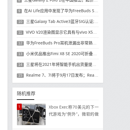
8
在AI Life应用中发现了华为FreeBuds Studio耳机
9
三星Galaxy Tab Active3蓝牙SIG认证; 发布可能快要结束了
10
ViVO V20渲染图显示它具有与vivo X50 Pro类似的后部设计
11
华为FreeBuds Pro耳机泄漏出非常熟悉的设计
12
小米优品推出Fimi X8 SE 2020可折叠无人机
13
三星将在2021年将智能手机出货量提高至3亿部
14
Realme 7、7i将于9月17日发布；Realme 7i的完整规格并导致泄漏
15
随机推荐
1
Xbox Exec称70美元的下一
代游戏为“例外”，微软的做
法将是“以粉丝为中心”